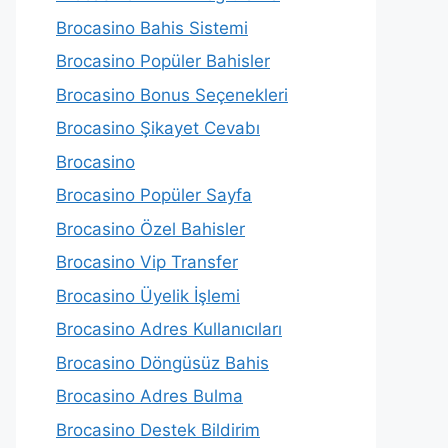
Brocasino Bahis Sistemi
Brocasino Popüler Bahisler
Brocasino Bonus Seçenekleri
Brocasino Şikayet Cevabı
Brocasino
Brocasino Popüler Sayfa
Brocasino Özel Bahisler
Brocasino Vip Transfer
Brocasino Üyelik İşlemi
Brocasino Adres Kullanıcıları
Brocasino Döngüsüz Bahis
Brocasino Adres Bulma
Brocasino Destek Bildirim