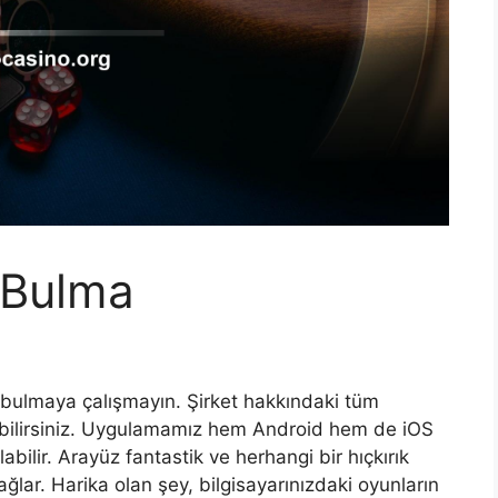
 Bulma
bulmaya çalışmayın. Şirket hakkındaki tüm
labilirsiniz. Uygulamamız hem Android hem de iOS
ılabilir. Arayüz fantastik ve herhangi bir hıçkırık
lar. Harika olan şey, bilgisayarınızdaki oyunların