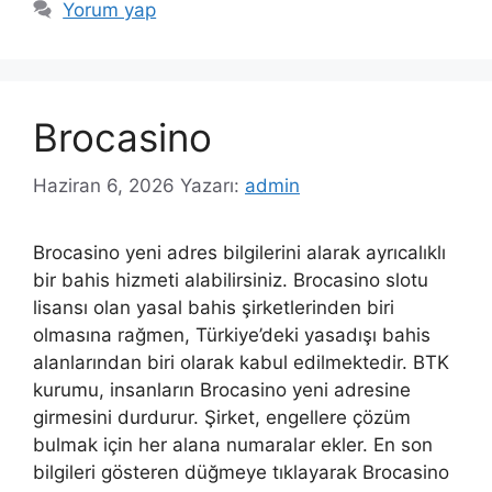
Yorum yap
Brocasino
Haziran 6, 2026
Yazarı:
admin
Brocasino yeni adres bilgilerini alarak ayrıcalıklı
bir bahis hizmeti alabilirsiniz. Brocasino slotu
lisansı olan yasal bahis şirketlerinden biri
olmasına rağmen, Türkiye’deki yasadışı bahis
alanlarından biri olarak kabul edilmektedir. BTK
kurumu, insanların Brocasino yeni adresine
girmesini durdurur. Şirket, engellere çözüm
bulmak için her alana numaralar ekler. En son
bilgileri gösteren düğmeye tıklayarak Brocasino