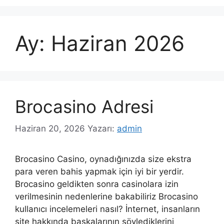
Ay:
Haziran 2026
Brocasino Adresi
Haziran 20, 2026
Yazarı:
admin
Brocasino Casino, oynadığınızda size ekstra
para veren bahis yapmak için iyi bir yerdir.
Brocasino geldikten sonra casinolara izin
verilmesinin nedenlerine bakabiliriz Brocasino
kullanıcı incelemeleri nasıl? İnternet, insanların
site hakkında başkalarının söylediklerini