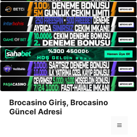
İçeriğe
Brocasino Giriş, Brocasino
atla
Güncel Adresi
Menü