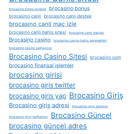
brocasino bonus
brocasino bingo oynama
brocasino canli
brocasino canli destek
brocasino canli maç izle
brocasino canlı bahis sitesi
brocasino canlı maçları
Brocasino casino
brocasino casino bahis seçenekleri
brocasino casino sağlayıcısı
Brocasino Casino Sitesi
brocasino com
brocasino finansal i̇şlemler
brocasino girisi
brocasino giris twitter
Brocasino Giriş
brocasino giris yap
Brocasino giriş adresi
brocasino giriş adresim
Brocasino Güncel
brocasino giriş bağlantısı
brocasino güncel adres