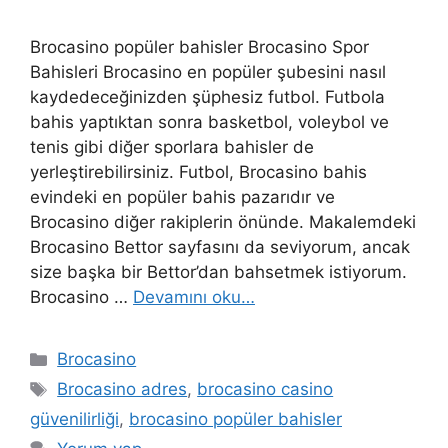
Brocasino popüler bahisler Brocasino Spor
Bahisleri Brocasino en popüler şubesini nasıl
kaydedeceğinizden şüphesiz futbol. Futbola
bahis yaptıktan sonra basketbol, voleybol ve
tenis gibi diğer sporlara bahisler de
yerleştirebilirsiniz. Futbol, Brocasino bahis
evindeki en popüler bahis pazarıdır ve
Brocasino diğer rakiplerin önünde. Makalemdeki
Brocasino Bettor sayfasını da seviyorum, ancak
size başka bir Bettor’dan bahsetmek istiyorum.
Brocasino …
Devamını oku…
Kategoriler
Brocasino
Etiketler
Brocasino adres
,
brocasino casino
güvenilirliği
,
brocasino popüler bahisler