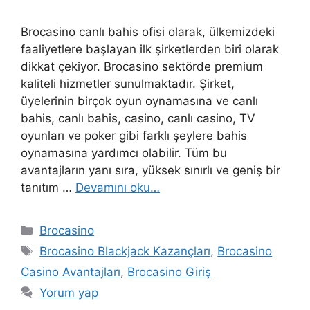
Brocasino canlı bahis ofisi olarak, ülkemizdeki
faaliyetlere başlayan ilk şirketlerden biri olarak
dikkat çekiyor. Brocasino sektörde premium
kaliteli hizmetler sunulmaktadır. Şirket,
üyelerinin birçok oyun oynamasına ve canlı
bahis, canlı bahis, casino, canlı casino, TV
oyunları ve poker gibi farklı şeylere bahis
oynamasına yardımcı olabilir. Tüm bu
avantajların yanı sıra, yüksek sınırlı ve geniş bir
tanıtım …
Devamını oku…
Kategoriler
Brocasino
Etiketler
Brocasino Blackjack Kazançları
,
Brocasino
Casino Avantajları
,
Brocasino Giriş
Yorum yap