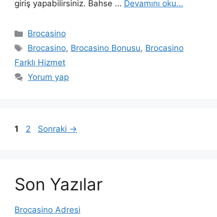
giriş yapabilirsiniz. Bahse …
Devamını oku…
Kategoriler
Brocasino
Etiketler
Brocasino
,
Brocasino Bonusu
,
Brocasino
Farklı Hizmet
Yorum yap
Yazı
Sayfa
Sayfa
1
2
Sonraki
→
dolaşımı
Son Yazılar
Brocasino Adresi