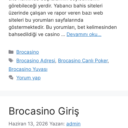
görebileceği yerdir. Yabancı bahis siteleri
üzerinde çalışan ve rapor veren bazı web
siteleri bu yorumları sayfalarında
göstermektedir. Bu yorumları, bet kelimesinden
bahsedildiği ve casino …
Devamını oku…
Kategoriler
Brocasino
Etiketler
Brocasino Adresi
,
Brocasino Canlı Poker
,
Brocasino Yuvası
Yorum yap
Brocasino Giriş
Haziran 13, 2026
Yazarı:
admin