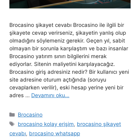
Brocasino şikayet cevabı Brocasino ile ilgili bir
şikayete cevap verirseniz, şikayetin yanlış olup
olmadığını söylemeniz gerekir. Geçen yıl, sabit
olmayan bir sorunla karşılaştım ve bazı insanlar
Brocasino yatırım sınırı bilgilerini merak
ediyorlar. Sitenin maliyetini karşılayacağız.
Brocasino giriş adresiniz nedir? Bir kullanıcı yeni
site adresine oturum açtığında (soruyu
cevaplarken verilir), eski hesap yerine yeni bir
adres …
Devamını oku…
Kategoriler
Brocasino
Etiketler
brocasino kolay erişim
,
brocasino şikayet
cevabı
,
brocasino whatsapp