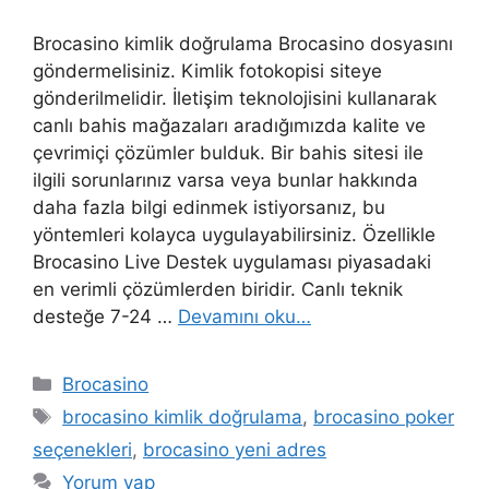
Brocasino kimlik doğrulama Brocasino dosyasını
göndermelisiniz. Kimlik fotokopisi siteye
gönderilmelidir. İletişim teknolojisini kullanarak
canlı bahis mağazaları aradığımızda kalite ve
çevrimiçi çözümler bulduk. Bir bahis sitesi ile
ilgili sorunlarınız varsa veya bunlar hakkında
daha fazla bilgi edinmek istiyorsanız, bu
yöntemleri kolayca uygulayabilirsiniz. Özellikle
Brocasino Live Destek uygulaması piyasadaki
en verimli çözümlerden biridir. Canlı teknik
desteğe 7-24 …
Devamını oku…
Kategoriler
Brocasino
Etiketler
brocasino kimlik doğrulama
,
brocasino poker
seçenekleri
,
brocasino yeni adres
Yorum yap