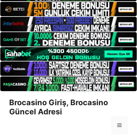
İçeriğe
Brocasino Giriş, Brocasino
atla
Güncel Adresi
Menü