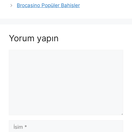
dolaşımı
Brocasino Popüler Bahisler
Yorum yapın
Yorum
İsim