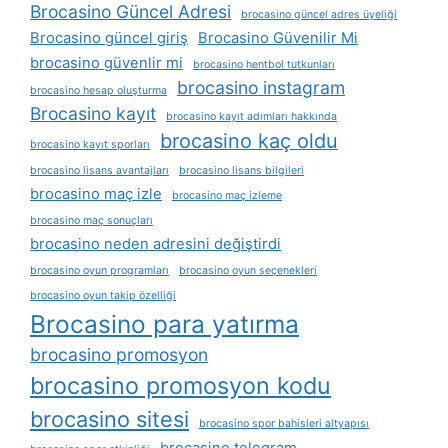
Brocasino Güncel Adresi
brocasino güncel adres üyeliği
Brocasino güncel giriş
Brocasino Güvenilir Mi
brocasino güvenlir mi
brocasino hentbol tutkunları
brocasino instagram
brocasino hesap oluşturma
Brocasino kayıt
brocasino kayıt adımları hakkında
brocasino kaç oldu
brocasino kayıt sporları
brocasino lisans avantajları
brocasino lisans bilgileri
brocasino maç izle
brocasino maç izleme
brocasino maç sonuçları
brocasino neden adresini değiştirdi
brocasino oyun programları
brocasino oyun seçenekleri
brocasino oyun takip özelliği
Brocasino para yatırma
brocasino promosyon
brocasino promosyon kodu
brocasino sitesi
brocasino spor bahisleri altyapısı