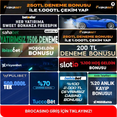
×
BROCASINO GİRİŞ İÇİN TIKLAYINIZ!