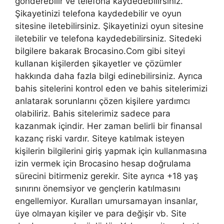
gönderebilir ve telefona kaydedebilirsiniz.
Şikayetinizi telefona kaydedebilir ve oyun
sitesine iletebilirsiniz. Şikayetinizi oyun sitesine
iletebilir ve telefona kaydedebilirsiniz. Sitedeki
bilgilere bakarak Brocasino.Com gibi siteyi
kullanan kişilerden şikayetler ve çözümler
hakkında daha fazla bilgi edinebilirsiniz. Ayrıca
bahis sitelerini kontrol eden ve bahis sitelerimizi
anlatarak sorunlarını çözen kişilere yardımcı
olabiliriz. Bahis sitelerimiz sadece para
kazanmak içindir. Her zaman belirli bir finansal
kazanç riski vardır. Siteye katılmak isteyen
kişilerin bilgilerini giriş yapmak için kullanmasına
izin vermek için Brocasino hesap doğrulama
sürecini bitirmeniz gerekir. Site ayrıca +18 yaş
sınırını önemsiyor ve gençlerin katılmasını
engellemiyor. Kuralları umursamayan insanlar,
üye olmayan kişiler ve para değişir vb. Site