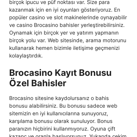
birçok ipucu ve püf noktası var. Size para
kazanmak için en iyi oyunları gösteriyoruz. En
popüler casino ve slot makinelerinde oynayabilir
ve casino Brocasino bahisler yerleştirebilirsiniz.
Oynamak için birçok yer ve yatırım yapmanın
birçok yolu var. Web sitesinde, arama motorunu
kullanarak hemen bizimle iletişime geçmenizi
kolaylaştırdık.
Brocasino Kayıt Bonusu
Özel Bahisler
Brocasino sitesine kaydolursanız o bahis
bonusu alabilirsiniz. Bu bonusu sadece web
sitemizin en iyi kullanıcılarına sunuyoruz,
karşılama bonusu olarak sunuluyor. Bonus
paranızın hiçbirini kullanmıyoruz. Oyuna çift
kazanç ve oranla başlıyorsunuz. Yukarıda çekim