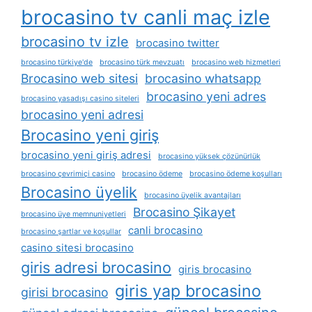
brocasino tv canli maç izle
brocasino tv izle
brocasino twitter
brocasino türkiye'de
brocasino türk mevzuatı
brocasino web hizmetleri
Brocasino web sitesi
brocasino whatsapp
brocasino yeni adres
brocasino yasadışı casino siteleri
brocasino yeni adresi
Brocasino yeni giriş
brocasino yeni giriş adresi
brocasino yüksek çözünürlük
brocasino çevrimiçi casino
brocasino ödeme
brocasino ödeme koşulları
Brocasino üyelik
brocasino üyelik avantajları
Brocasino Şikayet
brocasino üye memnuniyetleri
canli brocasino
brocasino şartlar ve koşullar
casino sitesi brocasino
giris adresi brocasino
giris brocasino
giris yap brocasino
girisi brocasino