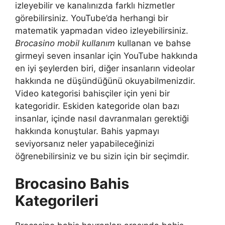
izleyebilir ve kanalınızda farklı hizmetler
görebilirsiniz. YouTube’da herhangi bir
matematik yapmadan video izleyebilirsiniz.
Brocasino mobil kullanım
kullanan ve bahse
girmeyi seven insanlar için YouTube hakkında
en iyi şeylerden biri, diğer insanların videolar
hakkında ne düşündüğünü okuyabilmenizdir.
Video kategorisi bahisçiler için yeni bir
kategoridir. Eskiden kategoride olan bazı
insanlar, içinde nasıl davranmaları gerektiği
hakkında konuştular. Bahis yapmayı
seviyorsanız neler yapabileceğinizi
öğrenebilirsiniz ve bu sizin için bir seçimdir.
Brocasino Bahis
Kategorileri