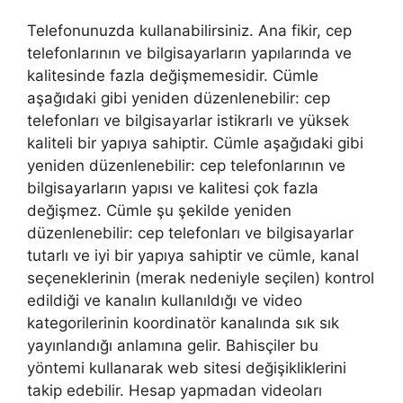
Telefonunuzda kullanabilirsiniz. Ana fikir, cep
telefonlarının ve bilgisayarların yapılarında ve
kalitesinde fazla değişmemesidir. Cümle
aşağıdaki gibi yeniden düzenlenebilir: cep
telefonları ve bilgisayarlar istikrarlı ve yüksek
kaliteli bir yapıya sahiptir. Cümle aşağıdaki gibi
yeniden düzenlenebilir: cep telefonlarının ve
bilgisayarların yapısı ve kalitesi çok fazla
değişmez. Cümle şu şekilde yeniden
düzenlenebilir: cep telefonları ve bilgisayarlar
tutarlı ve iyi bir yapıya sahiptir ve cümle, kanal
seçeneklerinin (merak nedeniyle seçilen) kontrol
edildiği ve kanalın kullanıldığı ve video
kategorilerinin koordinatör kanalında sık sık
yayınlandığı anlamına gelir. Bahisçiler bu
yöntemi kullanarak web sitesi değişikliklerini
takip edebilir. Hesap yapmadan videoları