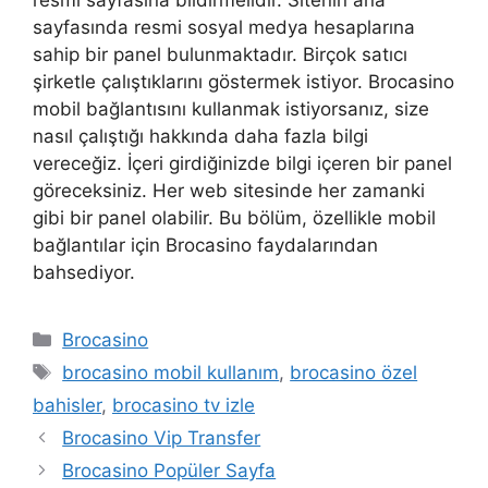
sayfasında resmi sosyal medya hesaplarına
sahip bir panel bulunmaktadır. Birçok satıcı
şirketle çalıştıklarını göstermek istiyor. Brocasino
mobil bağlantısını kullanmak istiyorsanız, size
nasıl çalıştığı hakkında daha fazla bilgi
vereceğiz. İçeri girdiğinizde bilgi içeren bir panel
göreceksiniz. Her web sitesinde her zamanki
gibi bir panel olabilir. Bu bölüm, özellikle mobil
bağlantılar için Brocasino faydalarından
bahsediyor.
Kategoriler
Brocasino
Etiketler
brocasino mobil kullanım
,
brocasino özel
bahisler
,
brocasino tv izle
Yazı
Brocasino Vip Transfer
dolaşımı
Brocasino Popüler Sayfa