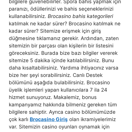
bilgilere güvenebilirler. Spora bahis yapmak için
paranızı, ödüllerinizi ve bahis seçeneklerinizi
kullanabilirsiniz.
Brocasino bahis kategorileri
katılmak ne kadar sürer? Brocasino katılmak ne
kadar sürer? Sitemize erişmek için giriş
düğmesine tıklamanız gerekir. Ardından, zaten
sitemizin bir parçası olan kişilerin bir listesini
göreceksiniz. Burada bize bazı bilgiler vererek
sitemize 5 dakika içinde katılabilirsiniz. Bunu
daha kısaltabilirsiniz. Yardıma ihtiyacınız varsa
bize her şeyi sorabilirsiniz. Canlı Destek
bölümünü aşağıda bulabilirsiniz. Brocasino
üyelik işlemleri yapan kullanıcılara 7 ila 24
hizmet sunuyoruz. Makalemiz, bonus
kampanyamız hakkında bilmeniz gereken tüm
bilgilere sahiptir. Ayrıca casino bölümümüzde
çok karlı
Brocasino Giriş
olan ikramiyelerimiz
var. Sitemizin casino oyunları oynamak için