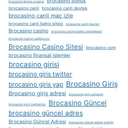
brocasino bonus
brocasino bingo oynama
brocasino canli
brocasino canli destek
brocasino canli maç izle
brocasino canlı bahis sitesi
brocasino canlı maçları
Brocasino casino
brocasino casino bahis seçenekleri
brocasino casino sağlayıcısı
Brocasino Casino Sitesi
brocasino com
brocasino finansal i̇şlemler
brocasino girisi
brocasino giris twitter
Brocasino Giriş
brocasino giris yap
Brocasino giriş adresi
brocasino giriş adresim
Brocasino Güncel
brocasino giriş bağlantısı
brocasino güncel adres
Brocasino Güncel Adresi
brocasino güncel adres üyeliği