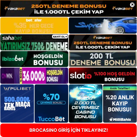
×
BROCASINO GİRİŞ İÇİN TIKLAYINIZ!