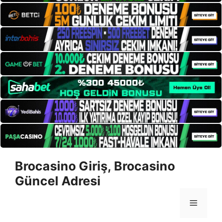
İçeriğe
Brocasino Giriş, Brocasino
atla
Güncel Adresi
Menü