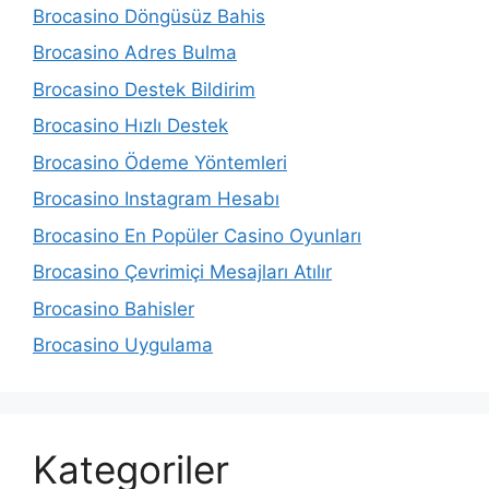
Brocasino Döngüsüz Bahis
Brocasino Adres Bulma
Brocasino Destek Bildirim
Brocasino Hızlı Destek
Brocasino Ödeme Yöntemleri
Brocasino Instagram Hesabı
Brocasino En Popüler Casino Oyunları
Brocasino Çevrimiçi Mesajları Atılır
Brocasino Bahisler
Brocasino Uygulama
Kategoriler