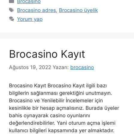
Kategoriler
Brocasino
Etiketler
Brocasino adres
,
Brocasino üyelik
Yorum yap
Brocasino Kayıt
Ağustos 19, 2022
Yazarı:
brocasino
Brocasino Kayıt Brocasino Kayıt ilgili bazı
bilgilerin sağlanması gerektiğini unutmayın.
Brocasino ve Yenilebilir İncelemeler için
kesinlikle bir hesap açmalısınız. Burada üyeler
bahis oynayarak casino oyunlarını
değerlendirebilirler. Yani oturum açma işlemi
kullanıcı bilgileri kapsamında yer almaktadır.