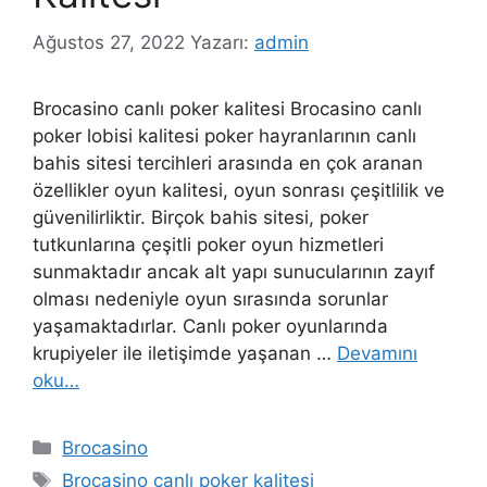
Ağustos 27, 2022
Yazarı:
admin
Brocasino canlı poker kalitesi Brocasino canlı
poker lobisi kalitesi poker hayranlarının canlı
bahis sitesi tercihleri arasında en çok aranan
özellikler oyun kalitesi, oyun sonrası çeşitlilik ve
güvenilirliktir. Birçok bahis sitesi, poker
tutkunlarına çeşitli poker oyun hizmetleri
sunmaktadır ancak alt yapı sunucularının zayıf
olması nedeniyle oyun sırasında sorunlar
yaşamaktadırlar. Canlı poker oyunlarında
krupiyeler ile iletişimde yaşanan …
Devamını
oku…
Kategoriler
Brocasino
Etiketler
Brocasino canlı poker kalitesi