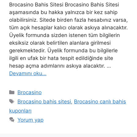
Brocasino Bahis Sitesi Brocasino Bahis Sitesi
aşamasında bu hakka yalnızca bir kez sahip
olabilirsiniz. Sitede birden fazla hesabınız varsa,
tüm açık hesaplar kalıcı olarak askıya alınacaktır.
Üyelik formunda sizden istenen tüm bilgilerin
eksiksiz olarak belirtilen alanlara girilmesi
gerekmektedir. Üyelik formunda bu bilgilerle
ilgili en ufak bir hata tespit edildiğinde site
hesap açma adımlarını askıya alacaktır. …
Devamını oku…
Kategoriler
Brocasino
Etiketler
Brocasino bahis sitesi
,
Brocasino canlı bahis
kuponları
Yorum yap