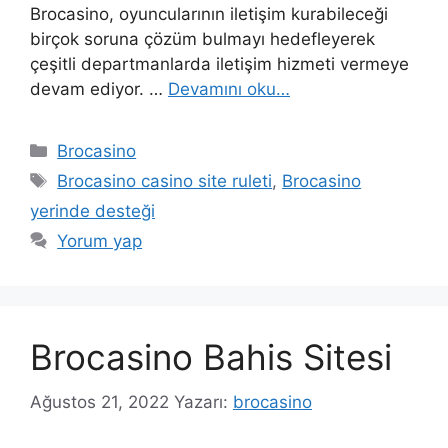
Brocasino, oyuncularının iletişim kurabileceği
birçok soruna çözüm bulmayı hedefleyerek
çeşitli departmanlarda iletişim hizmeti vermeye
devam ediyor. …
Devamını oku…
Kategoriler
Brocasino
Etiketler
Brocasino casino site ruleti
,
Brocasino
yerinde desteği
Yorum yap
Brocasino Bahis Sitesi
Ağustos 21, 2022
Yazarı:
brocasino