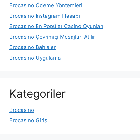
Brocasino Ödeme Yöntemleri
Brocasino Instagram Hesabı
Brocasino En Popüler Casino Oyunları
Brocasino Çevrimiçi Mesajları Atılır
Brocasino Bahisler
Brocasino Uygulama
Kategoriler
Brocasino
Brocasino Giriş