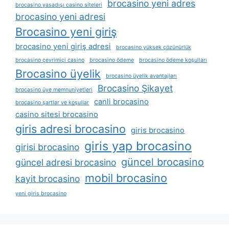
brocasino yeni adres
brocasino yasadışı casino siteleri
brocasino yeni adresi
Brocasino yeni giriş
brocasino yeni giriş adresi
brocasino yüksek çözünürlük
brocasino çevrimiçi casino
brocasino ödeme
brocasino ödeme koşulları
Brocasino üyelik
brocasino üyelik avantajları
Brocasino Şikayet
brocasino üye memnuniyetleri
canli brocasino
brocasino şartlar ve koşullar
casino sitesi brocasino
giris adresi brocasino
giris brocasino
giris yap brocasino
girisi brocasino
güncel brocasino
güncel adresi brocasino
mobil brocasino
kayit brocasino
yeni giris brocasino