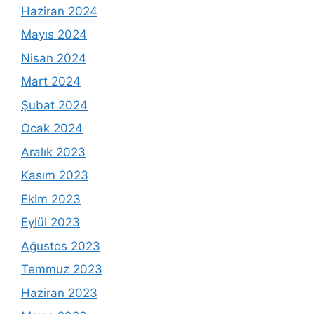
Haziran 2024
Mayıs 2024
Nisan 2024
Mart 2024
Şubat 2024
Ocak 2024
Aralık 2023
Kasım 2023
Ekim 2023
Eylül 2023
Ağustos 2023
Temmuz 2023
Haziran 2023