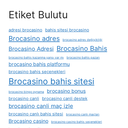
Etiket Bulutu
adresi brocasino
bahis sitesi brocasino
Brocasino adres
brocasino adres değişikliği
Brocasino Bahis
Brocasino Adresi
brocasino bahis kazanma şansı var mı
brocasino bahis pazarı
brocasino bahis platformu
brocasino bahis seçenekleri
Brocasino bahis sitesi
brocasino bonus
brocasino bingo oynama
brocasino canli
brocasino canli destek
brocasino canli maç izle
brocasino canlı bahis sitesi
brocasino canlı maçları
Brocasino casino
brocasino casino bahis seçenekleri