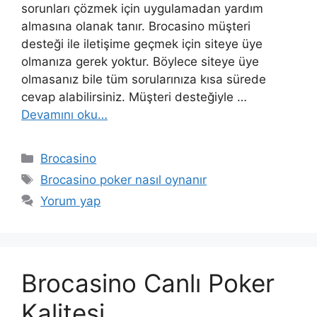
sorunları çözmek için uygulamadan yardım
almasına olanak tanır. Brocasino müşteri
desteği ile iletişime geçmek için siteye üye
olmanıza gerek yoktur. Böylece siteye üye
olmasanız bile tüm sorularınıza kısa sürede
cevap alabilirsiniz. Müşteri desteğiyle …
Devamını oku…
Kategoriler
Brocasino
Etiketler
Brocasino poker nasıl oynanır
Yorum yap
Brocasino Canlı Poker
Kalitesi