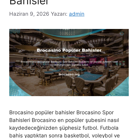
Bahisler
Haziran 9, 2026
Yazarı:
admin
Brocasino popüler bahisler Brocasino Spor
Bahisleri Brocasino en popüler şubesini nasıl
kaydedeceğinizden şüphesiz futbol. Futbola
bahis yaptıktan sonra basketbol, voleybol ve