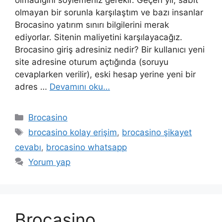
olmayan bir sorunla karşılaştım ve bazı insanlar
Brocasino yatırım sınırı bilgilerini merak
ediyorlar. Sitenin maliyetini karşılayacağız.
Brocasino giriş adresiniz nedir? Bir kullanıcı yeni
site adresine oturum açtığında (soruyu
cevaplarken verilir), eski hesap yerine yeni bir
adres …
Devamını oku…
Kategoriler
Brocasino
Etiketler
brocasino kolay erişim
,
brocasino şikayet
cevabı
,
brocasino whatsapp
Yorum yap
Brocasino