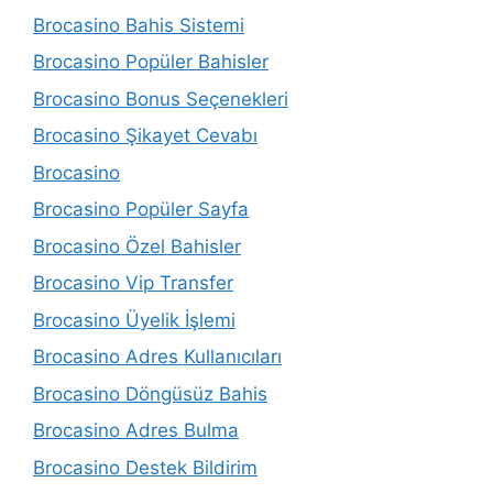
Brocasino Bahis Sistemi
Brocasino Popüler Bahisler
Brocasino Bonus Seçenekleri
Brocasino Şikayet Cevabı
Brocasino
Brocasino Popüler Sayfa
Brocasino Özel Bahisler
Brocasino Vip Transfer
Brocasino Üyelik İşlemi
Brocasino Adres Kullanıcıları
Brocasino Döngüsüz Bahis
Brocasino Adres Bulma
Brocasino Destek Bildirim