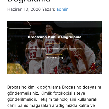
Haziran 10, 2026
Yazarı:
admin
Brocasino kimlik doğrulama Brocasino dosyasını
göndermelisiniz. Kimlik fotokopisi siteye
gönderilmelidir. İletişim teknolojisini kullanarak
canlı bahis mağazaları aradığımızda kalite ve