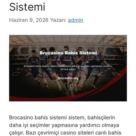
Sistemi
Haziran 9, 2026
Yazarı:
admin
Brocasino bahis sistemi sistem, bahisçilerin
daha iyi seçimler yapmasına yardımcı olmaya
çalışır. Bazı çevrimiçi casino siteleri canlı bahis