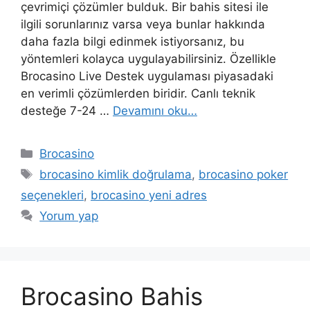
çevrimiçi çözümler bulduk. Bir bahis sitesi ile
ilgili sorunlarınız varsa veya bunlar hakkında
daha fazla bilgi edinmek istiyorsanız, bu
yöntemleri kolayca uygulayabilirsiniz. Özellikle
Brocasino Live Destek uygulaması piyasadaki
en verimli çözümlerden biridir. Canlı teknik
desteğe 7-24 …
Devamını oku…
Kategoriler
Brocasino
Etiketler
brocasino kimlik doğrulama
,
brocasino poker
seçenekleri
,
brocasino yeni adres
Yorum yap
Brocasino Bahis