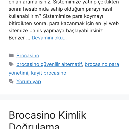
onları aramalısınız. Sistemimize yatırıp çektikten
sonra hesabımda sahip olduğum parayı nasıl
kullanabilirim? Sistemimize para koymayı
bitirdikten sonra, para kazanmak için en iyi web
sitemize bahis yapmaya başlayabilirsiniz.
Benzer …
Devamını oku…
Kategoriler
Brocasino
Etiketler
brocasino güvenilir alternatif
,
brocasino para
yönetimi
,
kayit brocasino
Yorum yap
Brocasino Kimlik
Doğrulama