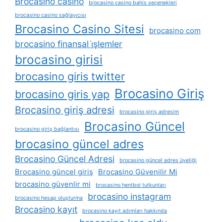
Brocasino casino
brocasino casino bahis seçenekleri
brocasino casino sağlayıcısı
Brocasino Casino Sitesi
brocasino com
brocasino finansal i̇şlemler
brocasino girisi
brocasino giris twitter
Brocasino Giriş
brocasino giris yap
Brocasino giriş adresi
brocasino giriş adresim
Brocasino Güncel
brocasino giriş bağlantısı
brocasino güncel adres
Brocasino Güncel Adresi
brocasino güncel adres üyeliği
Brocasino güncel giriş
Brocasino Güvenilir Mi
brocasino güvenlir mi
brocasino hentbol tutkunları
brocasino instagram
brocasino hesap oluşturma
Brocasino kayıt
brocasino kayıt adımları hakkında