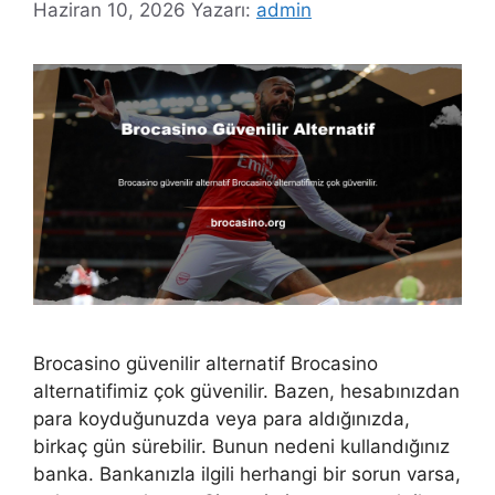
Haziran 10, 2026
Yazarı:
admin
Brocasino güvenilir alternatif Brocasino
alternatifimiz çok güvenilir. Bazen, hesabınızdan
para koyduğunuzda veya para aldığınızda,
birkaç gün sürebilir. Bunun nedeni kullandığınız
banka. Bankanızla ilgili herhangi bir sorun varsa,