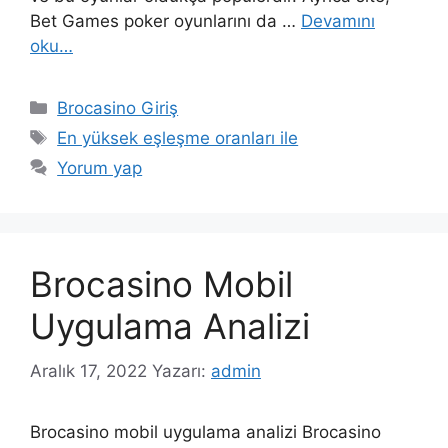
Bet Games poker oyunlarını da …
Devamını
oku…
Kategoriler
Brocasino Giriş
Etiketler
En yüksek eşleşme oranları ile
Yorum yap
Brocasino Mobil
Uygulama Analizi
Aralık 17, 2022
Yazarı:
admin
Brocasino mobil uygulama analizi Brocasino