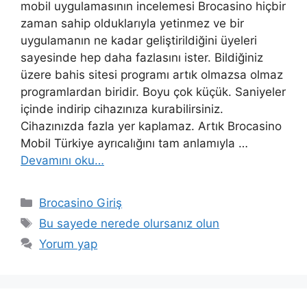
mobil uygulamasının incelemesi Brocasino hiçbir
zaman sahip olduklarıyla yetinmez ve bir
uygulamanın ne kadar geliştirildiğini üyeleri
sayesinde hep daha fazlasını ister. Bildiğiniz
üzere bahis sitesi programı artık olmazsa olmaz
programlardan biridir. Boyu çok küçük. Saniyeler
içinde indirip cihazınıza kurabilirsiniz.
Cihazınızda fazla yer kaplamaz. Artık Brocasino
Mobil Türkiye ayrıcalığını tam anlamıyla …
Devamını oku…
Kategoriler
Brocasino Giriş
Etiketler
Bu sayede nerede olursanız olun
Yorum yap