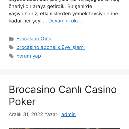
öneriyi bir araya getirdik. Bir şehirde
yaşıyorsanız, etkinliklerden yemek tavsiyelerine
kadar her şeyi …
Devamını oku…
Kategoriler
Brocasino Giriş
Etiketler
brocasino abonelik üye işlemi
Yorum yap
Brocasino Canlı Casino
Poker
Aralık 31, 2022
Yazarı:
admin