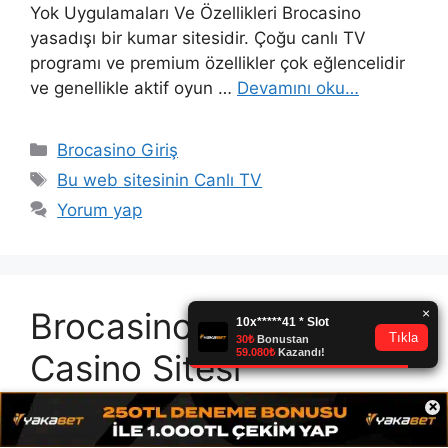
Yok Uygulamaları Ve Özellikleri Brocasino
yasadışı bir kumar sitesidir. Çoğu canlı TV
programı ve premium özellikler çok eğlencelidir
ve genellikle aktif oyun …
Devamını oku…
Kategoriler
Brocasino Giriş
Etiketler
Bu web sitesinin Canlı TV
Yorum yap
Brocasino Oyun Ve
Casino Sitesi
×
Kasım 12, 2022
Yazarı:
admin