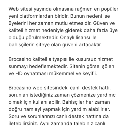
Web sitesi yayında olmasına rağmen en popüler
yeni platformlardan biridir. Bunun nedeni ise
üyelerini her zaman mutlu etmesidir. Güven ve
kaliteli hizmet nedeniyle giderek daha fazla üye
olduğu görülmektedir. Onaylı lisansı ile
bahisçilerin siteye olan güveni artacaktır.
Brocasino kaliteli altyapısı ile kusursuz hizmet
sunmayı hedeflemektedir. Sitenin görsel şölen
ve HD oynatması mükemmel ve keyifli.
Brocasino web sitesindeki canlı destek hattı,
sorunları istediğiniz zaman çözmenize yardımcı
olmak için kullanılabilir. Bahisçiler her zaman
doğru hamleyi yapmak için yardım alabilirler.
Soru ve sorunlarınızı canlı destek hattına da
iletebilirsiniz. Aynı zamanda talebiniz canlı