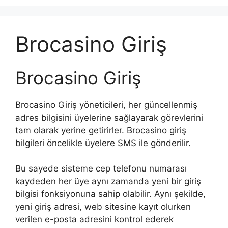
Brocasino Giriş
Brocasino Giriş
Brocasino Giriş yöneticileri, her güncellenmiş
adres bilgisini üyelerine sağlayarak görevlerini
tam olarak yerine getirirler. Brocasino giriş
bilgileri öncelikle üyelere SMS ile gönderilir.
Bu sayede sisteme cep telefonu numarası
kaydeden her üye aynı zamanda yeni bir giriş
bilgisi fonksiyonuna sahip olabilir. Aynı şekilde,
yeni giriş adresi, web sitesine kayıt olurken
verilen e-posta adresini kontrol ederek