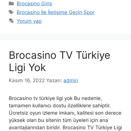
Kategoriler
Brocasino Giriş
Etiketler
Brocasino İle İletişime Geçin Spor
Yorum yap
Brocasino TV Türkiye
Ligi Yok
Kasım 16, 2022
Yazarı:
admin
Brocasino tv türkiye ligi yok Bu nedenle,
tamamen kullanıcı dostu özelliklere sahiptir.
Ücretsiz oyun izleme imkanı, kalitesi son derece
yüksek olan bu sitenin tüm üyeleri için ana
avantajlarından biridir. Brocasino TV Türkiye Ligi