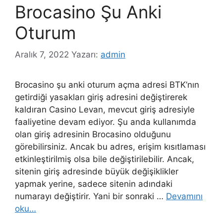
Brocasino Şu Anki
Oturum
Aralık 7, 2022
Yazarı:
admin
Brocasino şu anki oturum açma adresi BTK’nın
getirdiği yasakları giriş adresini değiştirerek
kaldıran Casino Levan, mevcut giriş adresiyle
faaliyetine devam ediyor. Şu anda kullanımda
olan giriş adresinin Brocasino olduğunu
görebilirsiniz. Ancak bu adres, erişim kısıtlaması
etkinleştirilmiş olsa bile değiştirilebilir. Ancak,
sitenin giriş adresinde büyük değişiklikler
yapmak yerine, sadece sitenin adındaki
numarayı değiştirir. Yani bir sonraki …
Devamını
oku…