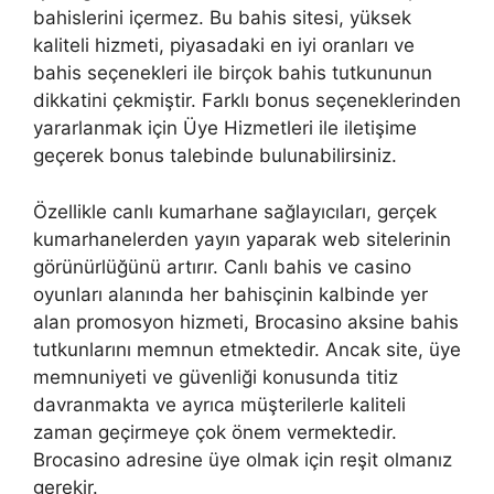
bahislerini içermez. Bu bahis sitesi, yüksek
kaliteli hizmeti, piyasadaki en iyi oranları ve
bahis seçenekleri ile birçok bahis tutkununun
dikkatini çekmiştir. Farklı bonus seçeneklerinden
yararlanmak için Üye Hizmetleri ile iletişime
geçerek bonus talebinde bulunabilirsiniz.
Özellikle canlı kumarhane sağlayıcıları, gerçek
kumarhanelerden yayın yaparak web sitelerinin
görünürlüğünü artırır. Canlı bahis ve casino
oyunları alanında her bahisçinin kalbinde yer
alan promosyon hizmeti, Brocasino aksine bahis
tutkunlarını memnun etmektedir. Ancak site, üye
memnuniyeti ve güvenliği konusunda titiz
davranmakta ve ayrıca müşterilerle kaliteli
zaman geçirmeye çok önem vermektedir.
Brocasino adresine üye olmak için reşit olmanız
gerekir.