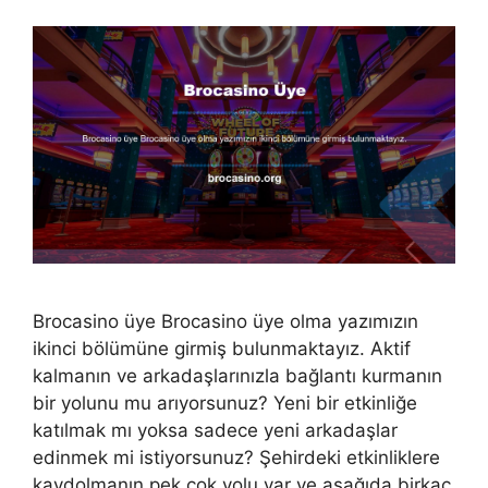
Brocasino üye Brocasino üye olma yazımızın
ikinci bölümüne girmiş bulunmaktayız. Aktif
kalmanın ve arkadaşlarınızla bağlantı kurmanın
bir yolunu mu arıyorsunuz? Yeni bir etkinliğe
katılmak mı yoksa sadece yeni arkadaşlar
edinmek mi istiyorsunuz? Şehirdeki etkinliklere
kaydolmanın pek çok yolu var ve aşağıda birkaç