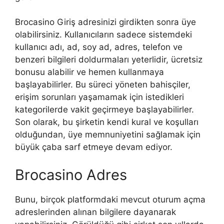
Brocasino Giriş adresinizi girdikten sonra üye
olabilirsiniz. Kullanıcıların sadece sistemdeki
kullanıcı adı, ad, soy ad, adres, telefon ve
benzeri bilgileri doldurmaları yeterlidir, ücretsiz
bonusu alabilir ve hemen kullanmaya
başlayabilirler. Bu süreci yöneten bahisçiler,
erişim sorunları yaşamamak için istedikleri
kategorilerde vakit geçirmeye başlayabilirler.
Son olarak, bu şirketin kendi kural ve koşulları
olduğundan, üye memnuniyetini sağlamak için
büyük çaba sarf etmeye devam ediyor.
Brocasino Adres
Bunu, birçok platformdaki mevcut oturum açma
adreslerinden alınan bilgilere dayanarak