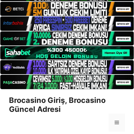
İçeriğe
Brocasino Giriş, Brocasino
atla
Güncel Adresi
Menü