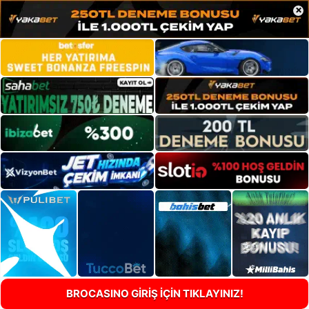
×
BROCASINO GİRİŞ İÇİN TIKLAYINIZ!