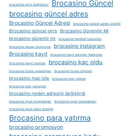
Brocasino Güncel
brocasino giriş bağlantısı
brocasino güncel adres
Brocasino Güncel Adresi
brocasino güncel adres üyeliği
Brocasino güncel giriş
Brocasino Güvenilir Mi
brocasino güvenlir mi
brocasino hentbol tutkunları
brocasino instagram
brocasino hesap oluşturma
Brocasino kayıt
brocasino kayıt adımları hakkında
brocasino kaç oldu
brocasino kayıt sporları
brocasino lisans avantajları
brocasino lisans bilgileri
brocasino maç izle
brocasino maç izleme
brocasino maç sonuçları
brocasino neden adresini değiştirdi
brocasino oyun programları
brocasino oyun seçenekleri
brocasino oyun takip özelliği
Brocasino para yatırma
brocasino promosyon