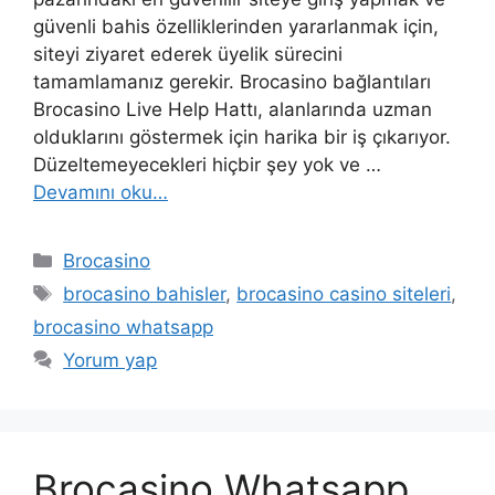
güvenli bahis özelliklerinden yararlanmak için,
siteyi ziyaret ederek üyelik sürecini
tamamlamanız gerekir. Brocasino bağlantıları
Brocasino Live Help Hattı, alanlarında uzman
olduklarını göstermek için harika bir iş çıkarıyor.
Düzeltemeyecekleri hiçbir şey yok ve …
Devamını oku…
Kategoriler
Brocasino
Etiketler
brocasino bahisler
,
brocasino casino siteleri
,
brocasino whatsapp
Yorum yap
Brocasino Whatsapp