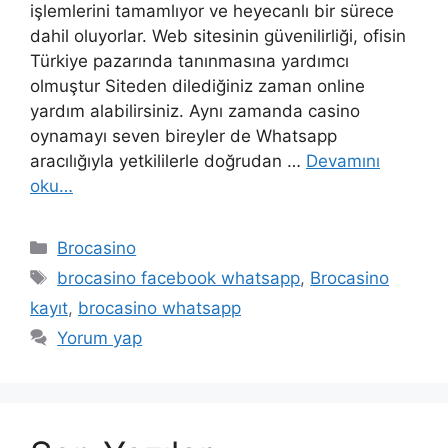
işlemlerini tamamlıyor ve heyecanlı bir sürece
dahil oluyorlar. Web sitesinin güvenilirliği, ofisin
Türkiye pazarında tanınmasına yardımcı
olmuştur Siteden dilediğiniz zaman online
yardım alabilirsiniz. Aynı zamanda casino
oynamayı seven bireyler de Whatsapp
aracılığıyla yetkililerle doğrudan …
Devamını
oku…
Kategoriler
Brocasino
Etiketler
brocasino facebook whatsapp
,
Brocasino
kayıt
,
brocasino whatsapp
Yorum yap