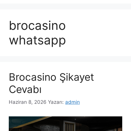
brocasino
whatsapp
Brocasino Şikayet
Cevabı
Haziran 8, 2026
Yazarı:
admin