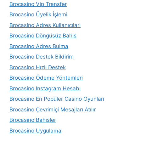
Brocasino Vip Transfer
Brocasino Üyelik İşlemi
Brocasino Adres Kullanıcıları
Brocasino Döngüsüz Bahis
Brocasino Adres Bulma
Brocasino Destek Bildirim
Brocasino Hızlı Destek
Brocasino Ödeme Yöntemleri
Brocasino Instagram Hesabı
Brocasino En Popüler Casino Oyunları
Brocasino Çevrimiçi Mesajları Atılır
Brocasino Bahisler
Brocasino Uygulama