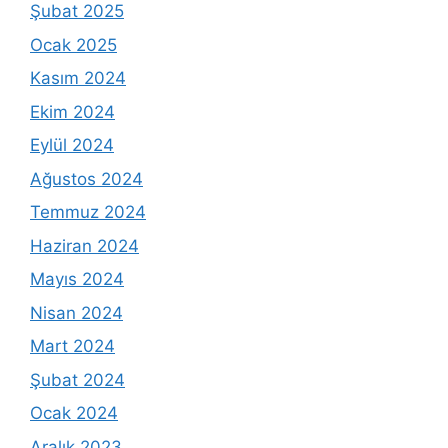
Şubat 2025
Ocak 2025
Kasım 2024
Ekim 2024
Eylül 2024
Ağustos 2024
Temmuz 2024
Haziran 2024
Mayıs 2024
Nisan 2024
Mart 2024
Şubat 2024
Ocak 2024
Aralık 2023