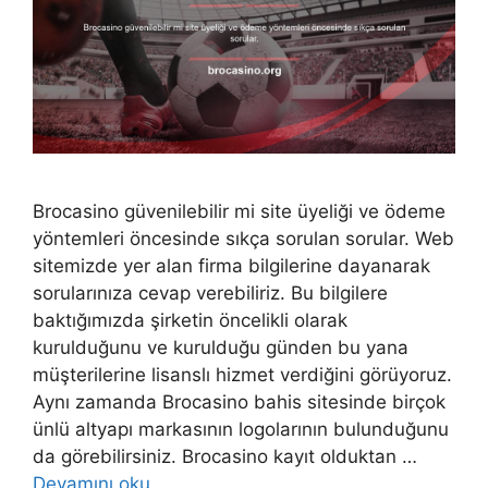
Brocasino güvenilebilir mi site üyeliği ve ödeme
yöntemleri öncesinde sıkça sorulan sorular. Web
sitemizde yer alan firma bilgilerine dayanarak
sorularınıza cevap verebiliriz. Bu bilgilere
baktığımızda şirketin öncelikli olarak
kurulduğunu ve kurulduğu günden bu yana
müşterilerine lisanslı hizmet verdiğini görüyoruz.
Aynı zamanda Brocasino bahis sitesinde birçok
ünlü altyapı markasının logolarının bulunduğunu
da görebilirsiniz. Brocasino kayıt olduktan …
Devamını oku…