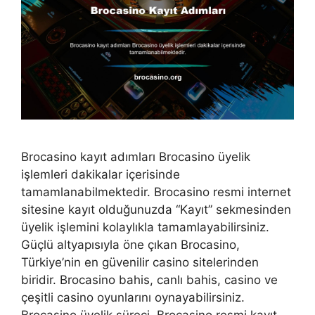
Brocasino kayıt adımları Brocasino üyelik
işlemleri dakikalar içerisinde
tamamlanabilmektedir. Brocasino resmi internet
sitesine kayıt olduğunuzda “Kayıt” sekmesinden
üyelik işlemini kolaylıkla tamamlayabilirsiniz.
Güçlü altyapısıyla öne çıkan Brocasino,
Türkiye’nin en güvenilir casino sitelerinden
biridir. Brocasino bahis, canlı bahis, casino ve
çeşitli casino oyunlarını oynayabilirsiniz.