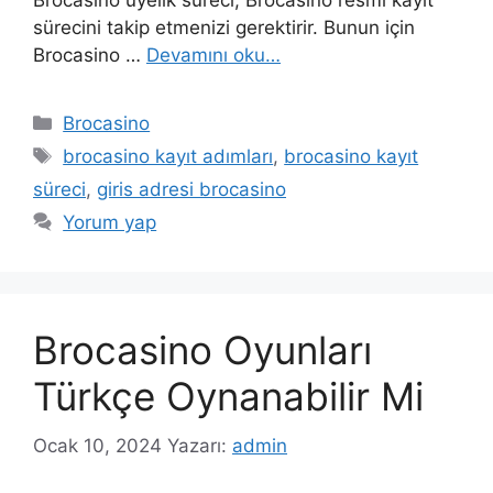
Brocasino üyelik süreci, Brocasino resmi kayıt
sürecini takip etmenizi gerektirir. Bunun için
Brocasino …
Devamını oku…
Kategoriler
Brocasino
Etiketler
brocasino kayıt adımları
,
brocasino kayıt
süreci
,
giris adresi brocasino
Yorum yap
Brocasino Oyunları
Türkçe Oynanabilir Mi
Ocak 10, 2024
Yazarı:
admin