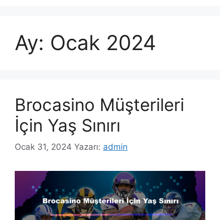
Ay:
Ocak 2024
Brocasino Müşterileri
İçin Yaş Sınırı
Ocak 31, 2024
Yazarı:
admin