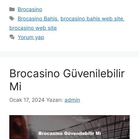
Kategoriler
Brocasino
Etiketler
Brocasino Bahis
,
brocasino bahis web site
,
brocasino web site
Yorum yap
Brocasino Güvenilebilir
Mi
Ocak 17, 2024
Yazarı:
admin