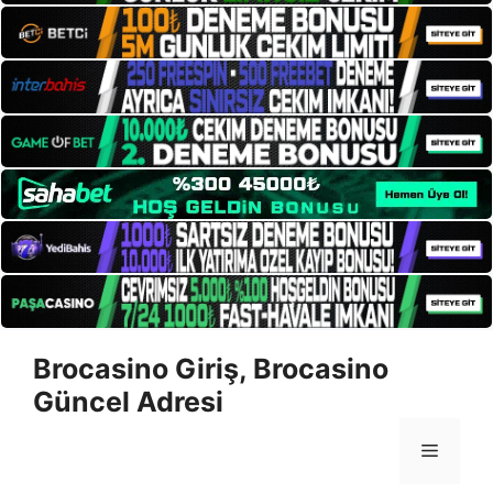
İçeriğe
Brocasino Giriş, Brocasino
atla
Güncel Adresi
Menü