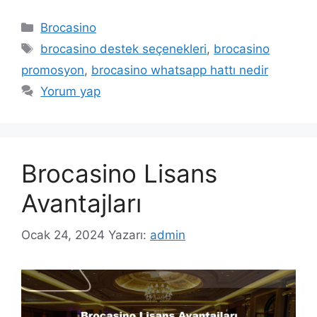
Kategoriler
Brocasino
Etiketler
brocasino destek seçenekleri
,
brocasino
promosyon
,
brocasino whatsapp hattı nedir
Yorum yap
Brocasino Lisans
Avantajları
Ocak 24, 2024
Yazarı:
admin