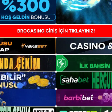
BROCASINO GİRİŞ İÇİN TIKLAYINIZ!