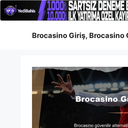
İçeriğe
atla
Brocasino Giriş, Brocasino