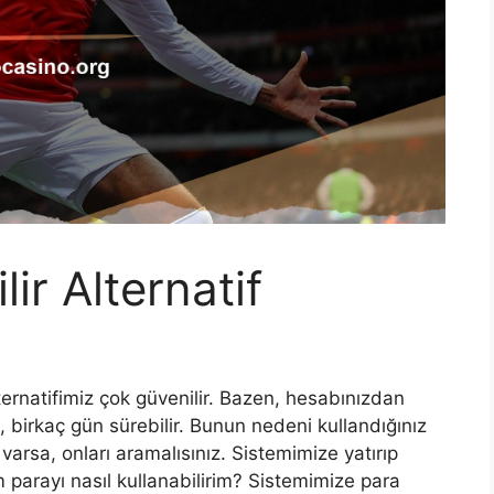
ir Alternatif
ternatifimiz çok güvenilir. Bazen, hesabınızdan
birkaç gün sürebilir. Bunun nedeni kullandığınız
 varsa, onları aramalısınız. Sistemimize yatırıp
parayı nasıl kullanabilirim? Sistemimize para