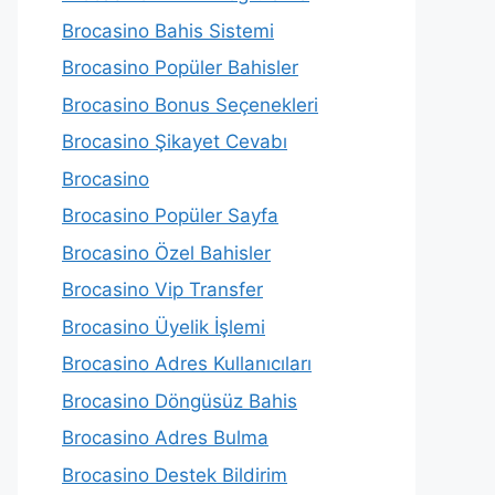
Brocasino Bahis Sistemi
Brocasino Popüler Bahisler
Brocasino Bonus Seçenekleri
Brocasino Şikayet Cevabı
Brocasino
Brocasino Popüler Sayfa
Brocasino Özel Bahisler
Brocasino Vip Transfer
Brocasino Üyelik İşlemi
Brocasino Adres Kullanıcıları
Brocasino Döngüsüz Bahis
Brocasino Adres Bulma
Brocasino Destek Bildirim