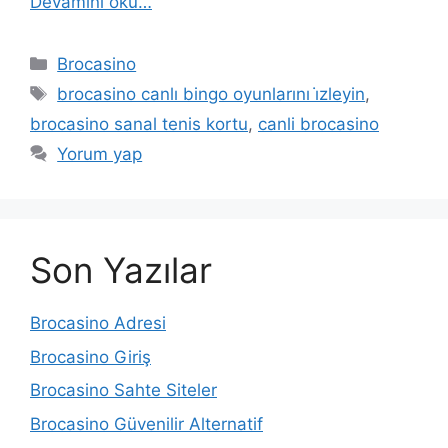
Devamını oku…
Kategoriler
Brocasino
Etiketler
brocasino canlı bingo oyunlarını i̇zleyin
,
brocasino sanal tenis kortu
,
canli brocasino
Yorum yap
Son Yazılar
Brocasino Adresi
Brocasino Giriş
Brocasino Sahte Siteler
Brocasino Güvenilir Alternatif