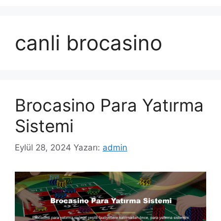
canli brocasino
Brocasino Para Yatırma
Sistemi
Eylül 28, 2024
Yazarı:
admin