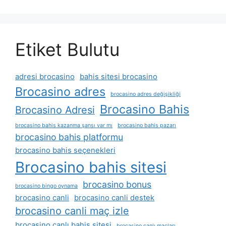
Etiket Bulutu
adresi brocasino
bahis sitesi brocasino
Brocasino adres
brocasino adres değişikliği
Brocasino Bahis
Brocasino Adresi
brocasino bahis kazanma şansı var mı
brocasino bahis pazarı
brocasino bahis platformu
brocasino bahis seçenekleri
Brocasino bahis sitesi
brocasino bonus
brocasino bingo oynama
brocasino canli
brocasino canli destek
brocasino canli maç izle
brocasino canlı bahis sitesi
brocasino canlı maçları