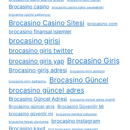
Brocasino casino
brocasino casino bahis seçenekleri
brocasino casino sağlayıcısı
Brocasino Casino Sitesi
brocasino com
brocasino finansal i̇şlemler
brocasino girisi
brocasino giris twitter
Brocasino Giriş
brocasino giris yap
Brocasino giriş adresi
brocasino giriş adresim
Brocasino Güncel
brocasino giriş bağlantısı
brocasino güncel adres
Brocasino Güncel Adresi
brocasino güncel adres üyeliği
Brocasino güncel giriş
Brocasino Güvenilir Mi
brocasino güvenlir mi
brocasino hentbol tutkunları
brocasino instagram
brocasino hesap oluşturma
Brocasino kayıt
brocasino kayıt adımları hakkında