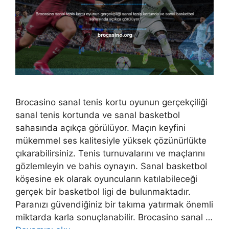
Brocasino sanal tenis kortu oyunun gerçekçiliği
sanal tenis kortunda ve sanal basketbol
sahasında açıkça görülüyor. Maçın keyfini
mükemmel ses kalitesiyle yüksek çözünürlükte
çıkarabilirsiniz. Tenis turnuvalarını ve maçlarını
gözlemleyin ve bahis oynayın. Sanal basketbol
köşesine ek olarak oyuncuların katılabileceği
gerçek bir basketbol ligi de bulunmaktadır.
Paranızı güvendiğiniz bir takıma yatırmak önemli
miktarda karla sonuçlanabilir. Brocasino sanal …