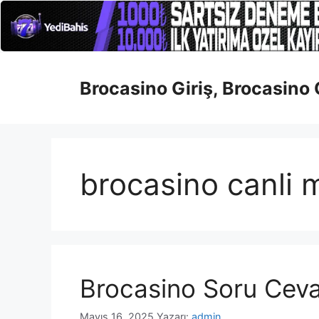
İçeriğe
atla
Brocasino Giriş, Brocasino
brocasino canli m
Brocasino Soru Ceva
Mayıs 16, 2025
Yazarı:
admin