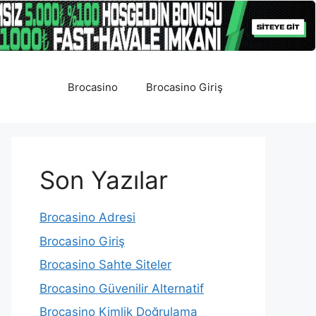
Brocasino
Brocasino Giriş
Son Yazılar
Brocasino Adresi
Brocasino Giriş
Brocasino Sahte Siteler
Brocasino Güvenilir Alternatif
Brocasino Kimlik Doğrulama