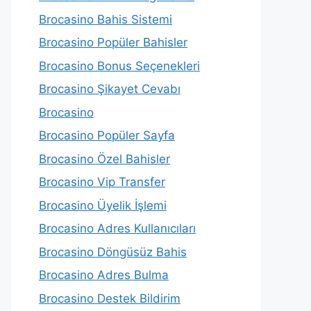
Brocasino Bahis Sistemi
Brocasino Popüler Bahisler
Brocasino Bonus Seçenekleri
Brocasino Şikayet Cevabı
Brocasino
Brocasino Popüler Sayfa
Brocasino Özel Bahisler
Brocasino Vip Transfer
Brocasino Üyelik İşlemi
Brocasino Adres Kullanıcıları
Brocasino Döngüsüz Bahis
Brocasino Adres Bulma
Brocasino Destek Bildirim