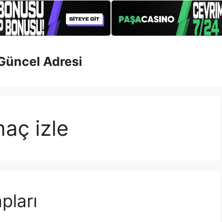
 Güncel Adresi
aç izle
pları