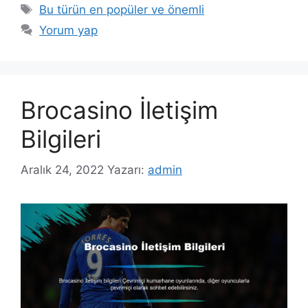
Etiketler
Bu türün en popüler ve önemli
Yorum yap
Brocasino İletişim
Bilgileri
Aralık 24, 2022
Yazarı:
admin