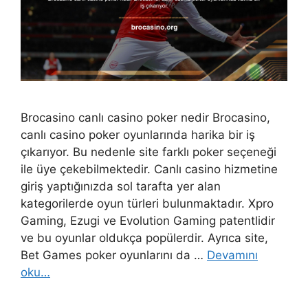
Brocasino canlı casino poker nedir Brocasino,
canlı casino poker oyunlarında harika bir iş
çıkarıyor. Bu nedenle site farklı poker seçeneği
ile üye çekebilmektedir. Canlı casino hizmetine
giriş yaptığınızda sol tarafta yer alan
kategorilerde oyun türleri bulunmaktadır. Xpro
Gaming, Ezugi ve Evolution Gaming patentlidir
ve bu oyunlar oldukça popülerdir. Ayrıca site,
Bet Games poker oyunlarını da …
Devamını
oku…