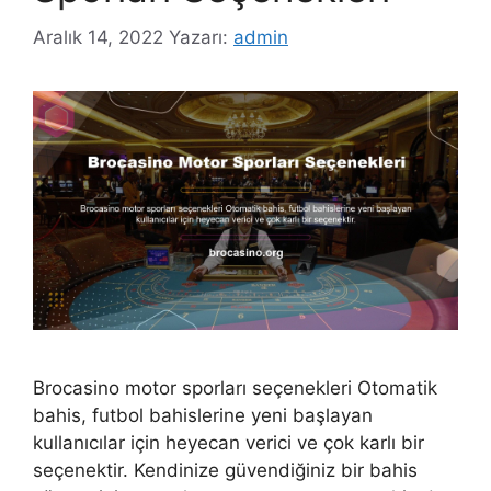
Aralık 14, 2022
Yazarı:
admin
Brocasino motor sporları seçenekleri Otomatik
bahis, futbol bahislerine yeni başlayan
kullanıcılar için heyecan verici ve çok karlı bir
seçenektir. Kendinize güvendiğiniz bir bahis