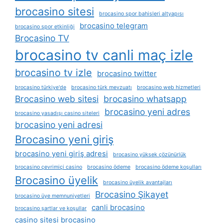
brocasino sitesi
brocasino spor bahisleri altyapısı
brocasino telegram
brocasino spor etkinliği
Brocasino TV
brocasino tv canli maç izle
brocasino tv izle
brocasino twitter
brocasino türkiye'de
brocasino türk mevzuatı
brocasino web hizmetleri
Brocasino web sitesi
brocasino whatsapp
brocasino yeni adres
brocasino yasadışı casino siteleri
brocasino yeni adresi
Brocasino yeni giriş
brocasino yeni giriş adresi
brocasino yüksek çözünürlük
brocasino çevrimiçi casino
brocasino ödeme
brocasino ödeme koşulları
Brocasino üyelik
brocasino üyelik avantajları
Brocasino Şikayet
brocasino üye memnuniyetleri
canli brocasino
brocasino şartlar ve koşullar
casino sitesi brocasino