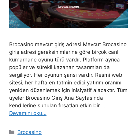
Brocasino mevcut giriş adresi Mevcut Brocasino
giriş adresi gereksinimlerine göre birçok canlı
kumarhane oyunu türü vardır. Platform ayrıca
popüler ve sürekli kazanan tasarımları da
sergiliyor. Her oyunun şansı vardır. Resmi web
sitesi, her hafta en tatmin edici yatırım oranını
yeniden düzenlemek için inisiyatif alacaktır. Tüm
üyeler Brocasino Giriş Ana Sayfasında
kendilerine sunulan fırsatları etkin bir …
Devamını oku…
Kategoriler
Brocasino