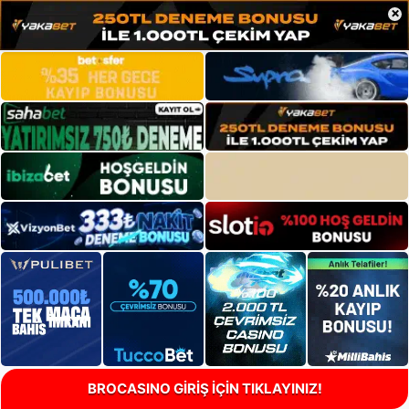
×
BROCASINO GİRİŞ İÇİN TIKLAYINIZ!