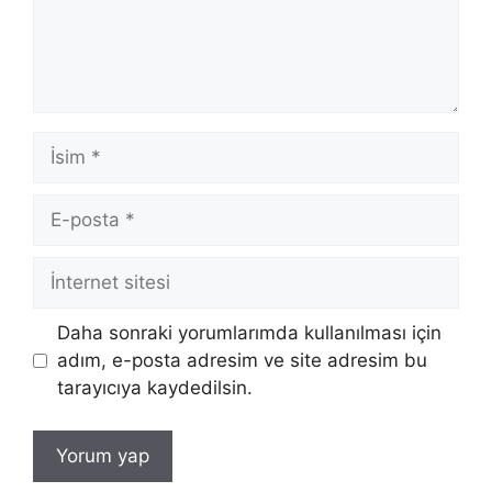
İsim
E-
posta
İnternet
sitesi
Daha sonraki yorumlarımda kullanılması için
adım, e-posta adresim ve site adresim bu
tarayıcıya kaydedilsin.