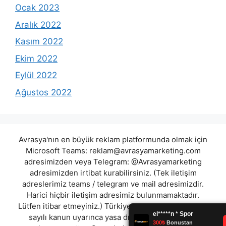
Ocak 2023
Aralık 2022
Kasım 2022
Ekim 2022
Eylül 2022
Ağustos 2022
Avrasya'nın en büyük reklam platformunda olmak için
Microsoft Teams:
reklam@avrasyamarketing.com
adresimizden veya Telegram: @Avrasyamarketing
adresimizden irtibat kurabilirsiniz. (Tek iletişim
adreslerimiz teams / telegram ve mail adresimizdir.
Harici hiçbir iletişim adresimiz bulunmamaktadır.
Lütfen itibar etmeyiniz.) Türkiye yasalarına göre 7258
sayılı kanun uyarınca yasa dışı bahis oynamanın