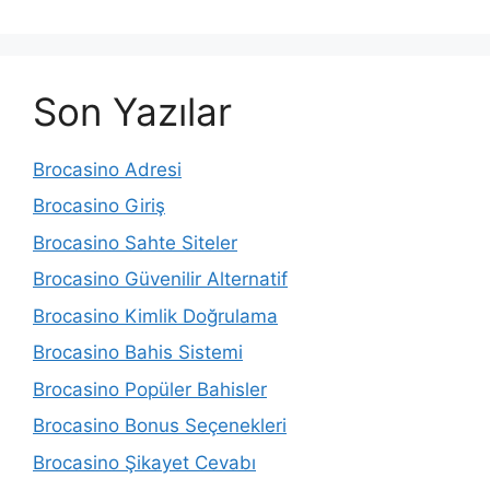
Son Yazılar
Brocasino Adresi
Brocasino Giriş
Brocasino Sahte Siteler
Brocasino Güvenilir Alternatif
Brocasino Kimlik Doğrulama
Brocasino Bahis Sistemi
Brocasino Popüler Bahisler
Brocasino Bonus Seçenekleri
Brocasino Şikayet Cevabı