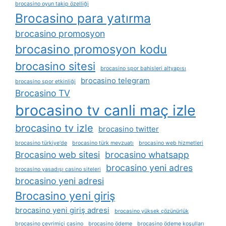
brocasino oyun takip özelliği
Brocasino para yatırma
brocasino promosyon
brocasino promosyon kodu
brocasino sitesi
brocasino spor bahisleri altyapısı
brocasino telegram
brocasino spor etkinliği
Brocasino TV
brocasino tv canli maç izle
brocasino tv izle
brocasino twitter
brocasino türkiye'de
brocasino türk mevzuatı
brocasino web hizmetleri
Brocasino web sitesi
brocasino whatsapp
brocasino yeni adres
brocasino yasadışı casino siteleri
brocasino yeni adresi
Brocasino yeni giriş
brocasino yeni giriş adresi
brocasino yüksek çözünürlük
brocasino çevrimiçi casino
brocasino ödeme
brocasino ödeme koşulları