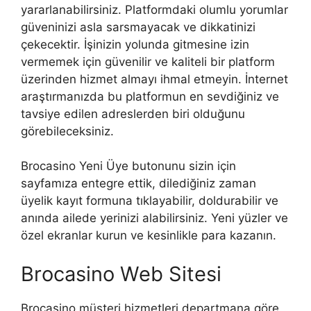
yararlanabilirsiniz. Platformdaki olumlu yorumlar
güveninizi asla sarsmayacak ve dikkatinizi
çekecektir. İşinizin yolunda gitmesine izin
vermemek için güvenilir ve kaliteli bir platform
üzerinden hizmet almayı ihmal etmeyin. İnternet
araştırmanızda bu platformun en sevdiğiniz ve
tavsiye edilen adreslerden biri olduğunu
görebileceksiniz.
Brocasino Yeni Üye butonunu sizin için
sayfamıza entegre ettik, dilediğiniz zaman
üyelik kayıt formuna tıklayabilir, doldurabilir ve
anında ailede yerinizi alabilirsiniz. Yeni yüzler ve
özel ekranlar kurun ve kesinlikle para kazanın.
Brocasino Web Sitesi
Brocasino müşteri hizmetleri departmana göre