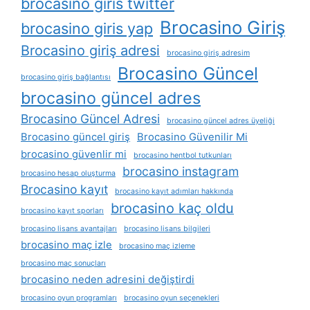
brocasino giris twitter
Brocasino Giriş
brocasino giris yap
Brocasino giriş adresi
brocasino giriş adresim
Brocasino Güncel
brocasino giriş bağlantısı
brocasino güncel adres
Brocasino Güncel Adresi
brocasino güncel adres üyeliği
Brocasino güncel giriş
Brocasino Güvenilir Mi
brocasino güvenlir mi
brocasino hentbol tutkunları
brocasino instagram
brocasino hesap oluşturma
Brocasino kayıt
brocasino kayıt adımları hakkında
brocasino kaç oldu
brocasino kayıt sporları
brocasino lisans avantajları
brocasino lisans bilgileri
brocasino maç izle
brocasino maç izleme
brocasino maç sonuçları
brocasino neden adresini değiştirdi
brocasino oyun programları
brocasino oyun seçenekleri