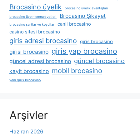
Brocasino üyelik
brocasino üyelik avantajları
Brocasino Şikayet
brocasino üye memnuniyetleri
canli brocasino
brocasino şartlar ve koşullar
casino sitesi brocasino
giris adresi brocasino
giris brocasino
giris yap brocasino
girisi brocasino
güncel brocasino
güncel adresi brocasino
mobil brocasino
kayit brocasino
yeni giris brocasino
Arşivler
Haziran 2026