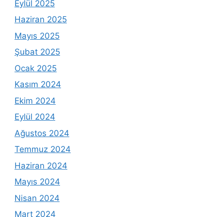
Eylül 2025
Haziran 2025
Mayıs 2025
Şubat 2025
Ocak 2025
Kasım 2024
Ekim 2024
Eylül 2024
Ağustos 2024
Temmuz 2024
Haziran 2024
Mayıs 2024
Nisan 2024
Mart 2024