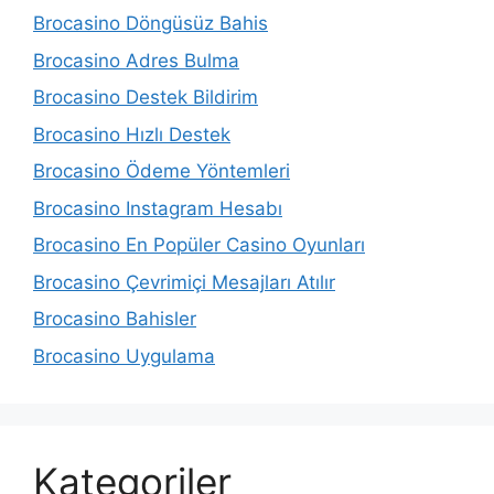
Brocasino Döngüsüz Bahis
Brocasino Adres Bulma
Brocasino Destek Bildirim
Brocasino Hızlı Destek
Brocasino Ödeme Yöntemleri
Brocasino Instagram Hesabı
Brocasino En Popüler Casino Oyunları
Brocasino Çevrimiçi Mesajları Atılır
Brocasino Bahisler
Brocasino Uygulama
Kategoriler