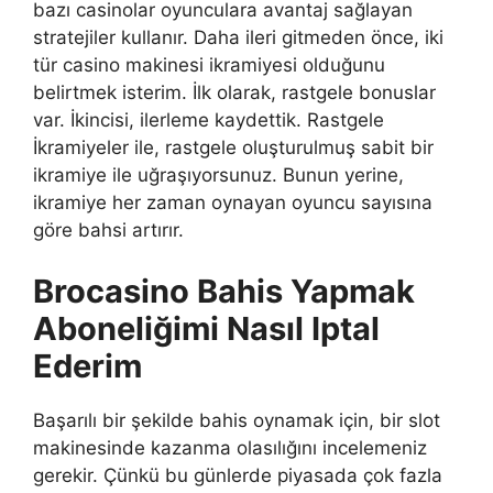
bazı casinolar oyunculara avantaj sağlayan
stratejiler kullanır. Daha ileri gitmeden önce, iki
tür casino makinesi ikramiyesi olduğunu
belirtmek isterim. İlk olarak, rastgele bonuslar
var. İkincisi, ilerleme kaydettik. Rastgele
İkramiyeler ile, rastgele oluşturulmuş sabit bir
ikramiye ile uğraşıyorsunuz. Bunun yerine,
ikramiye her zaman oynayan oyuncu sayısına
göre bahsi artırır.
Brocasino Bahis Yapmak
Aboneliğimi Nasıl Iptal
Ederim
Başarılı bir şekilde bahis oynamak için, bir slot
makinesinde kazanma olasılığını incelemeniz
gerekir. Çünkü bu günlerde piyasada çok fazla