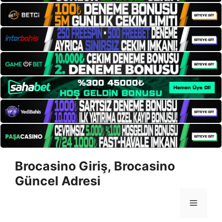
İçeriğe
Brocasino Giriş, Brocasino
atla
Güncel Adresi
Menü