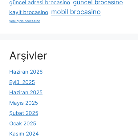
güncel brocasino
güncel adresi brocasino
mobil brocasino
kayit brocasino
yeni giris brocasino
Arşivler
Haziran 2026
Eylül 2025
Haziran 2025
Mayıs 2025
Şubat 2025
Ocak 2025
Kasım 2024