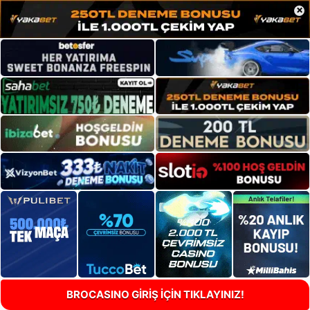
×
BROCASINO GİRİŞ İÇİN TIKLAYINIZ!