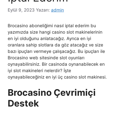
Eylül 9, 2023
Yazarı:
admin
Brocasino aboneliğimi nasıl iptal ederim bu
yazımızda size hangi casino slot makinelerinin
en iyi olduğunu anlatacağız. Ayrıca en iyi
oranlara sahip slotlara da göz atacağız ve size
bazı ipuçları vermeye çalışacağız. Bu ipuçları ile
Brocasino web sitesinde slot oyunları
oynayabilirsiniz. Bir casinoda oynanabilecek en
iyi slot makineleri nelerdir? İşte
oynayabileceğiniz en iyi üç casino slot makinesi.
Brocasino Çevrimiçi
Destek