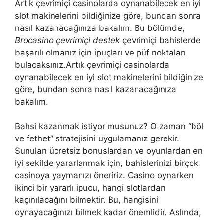
Artık çevrimiçi casinolarda oynanabilecek en iyi
slot makinelerini bildiğinize göre, bundan sonra
nasıl kazanacağınıza bakalım. Bu bölümde,
Brocasino çevrimiçi destek
çevrimiçi bahislerde
başarılı olmanız için ipuçları ve püf noktaları
bulacaksınız.Artık çevrimiçi casinolarda
oynanabilecek en iyi slot makinelerini bildiğinize
göre, bundan sonra nasıl kazanacağınıza
bakalım.
Bahsi kazanmak istiyor musunuz? O zaman “böl
ve fethet” stratejisini uygulamanız gerekir.
Sunulan ücretsiz bonuslardan ve oyunlardan en
iyi şekilde yararlanmak için, bahislerinizi birçok
casinoya yaymanızı öneririz. Casino oynarken
ikinci bir yararlı ipucu, hangi slotlardan
kaçınılacağını bilmektir. Bu, hangisini
oynayacağınızı bilmek kadar önemlidir. Aslında,