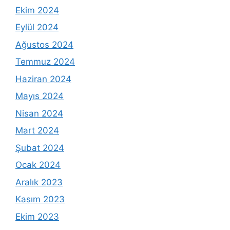
Ekim 2024
Eylül 2024
Ağustos 2024
Temmuz 2024
Haziran 2024
Mayıs 2024
Nisan 2024
Mart 2024
Şubat 2024
Ocak 2024
Aralık 2023
Kasım 2023
Ekim 2023