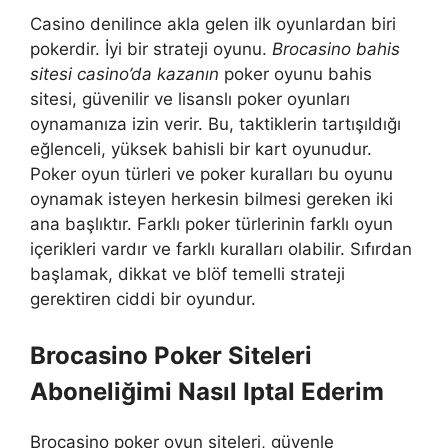
Casino denilince akla gelen ilk oyunlardan biri
pokerdir. İyi bir strateji oyunu.
Brocasino bahis
sitesi casino’da kazanın
poker oyunu bahis
sitesi, güvenilir ve lisanslı poker oyunları
oynamanıza izin verir. Bu, taktiklerin tartışıldığı
eğlenceli, yüksek bahisli bir kart oyunudur.
Poker oyun türleri ve poker kuralları bu oyunu
oynamak isteyen herkesin bilmesi gereken iki
ana başlıktır. Farklı poker türlerinin farklı oyun
içerikleri vardır ve farklı kuralları olabilir. Sıfırdan
başlamak, dikkat ve blöf temelli strateji
gerektiren ciddi bir oyundur.
Brocasino Poker Siteleri
Aboneliğimi Nasıl Iptal Ederim
Brocasino poker oyun siteleri, güvenle