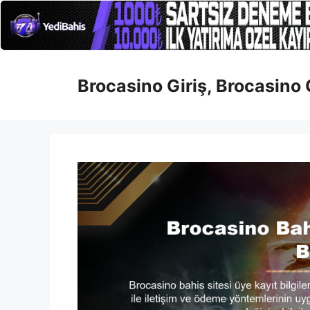
İçeriğe
atla
Brocasino Giriş, Brocasino