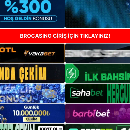
BROCASINO GİRİŞ İÇİN TIKLAYINIZ!