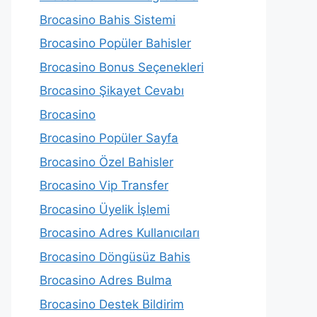
Brocasino Bahis Sistemi
Brocasino Popüler Bahisler
Brocasino Bonus Seçenekleri
Brocasino Şikayet Cevabı
Brocasino
Brocasino Popüler Sayfa
Brocasino Özel Bahisler
Brocasino Vip Transfer
Brocasino Üyelik İşlemi
Brocasino Adres Kullanıcıları
Brocasino Döngüsüz Bahis
Brocasino Adres Bulma
Brocasino Destek Bildirim