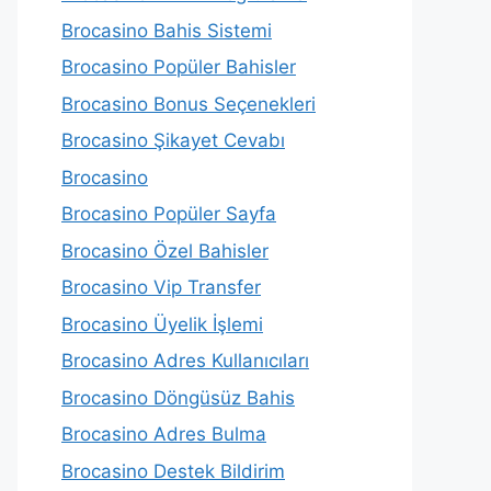
Brocasino Bahis Sistemi
Brocasino Popüler Bahisler
Brocasino Bonus Seçenekleri
Brocasino Şikayet Cevabı
Brocasino
Brocasino Popüler Sayfa
Brocasino Özel Bahisler
Brocasino Vip Transfer
Brocasino Üyelik İşlemi
Brocasino Adres Kullanıcıları
Brocasino Döngüsüz Bahis
Brocasino Adres Bulma
Brocasino Destek Bildirim