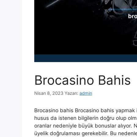
Brocasino Bahis
Nisan 8, 2023
Yazarı:
admin
Brocasino bahis Brocasino bahis yapmak iç
husus da istenen bilgilerin doğru olup ol
oranlar nedeniyle büyük bonuslar alıyor. 
üyelik doğrulaması gerekebilir. Bu nedenle