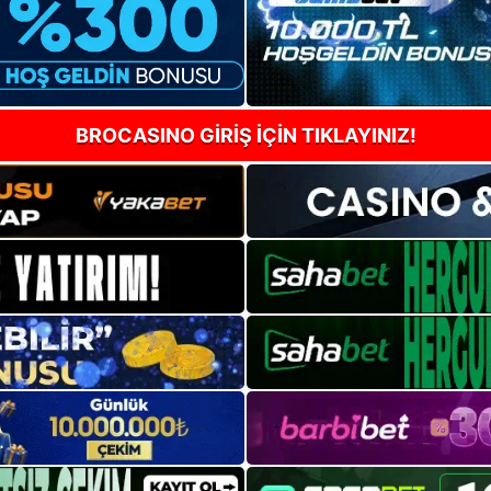
BROCASINO GİRİŞ İÇİN TIKLAYINIZ!