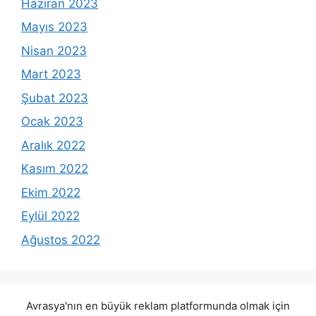
Haziran 2023
Mayıs 2023
Nisan 2023
Mart 2023
Şubat 2023
Ocak 2023
Aralık 2022
Kasım 2022
Ekim 2022
Eylül 2022
Ağustos 2022
Avrasya'nın en büyük reklam platformunda olmak için