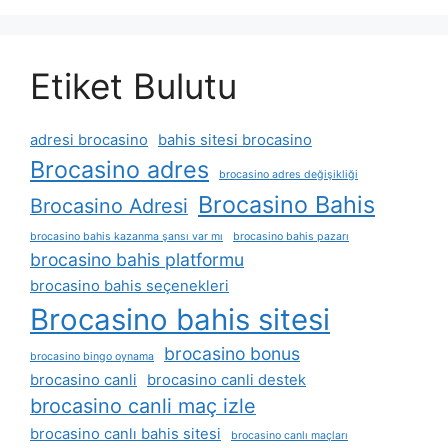
Etiket Bulutu
adresi brocasino
bahis sitesi brocasino
Brocasino adres
brocasino adres değişikliği
Brocasino Bahis
Brocasino Adresi
brocasino bahis kazanma şansı var mı
brocasino bahis pazarı
brocasino bahis platformu
brocasino bahis seçenekleri
Brocasino bahis sitesi
brocasino bonus
brocasino bingo oynama
brocasino canli
brocasino canli destek
brocasino canli maç izle
brocasino canlı bahis sitesi
brocasino canlı maçları