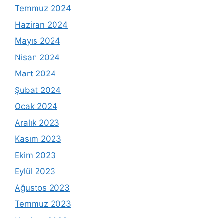
Temmuz 2024
Haziran 2024
Mayıs 2024
Nisan 2024
Mart 2024
Şubat 2024
Ocak 2024
Aralık 2023
Kasım 2023
Ekim 2023
Eylül 2023
Ağustos 2023
Temmuz 2023