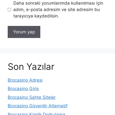
Daha sonraki yorumlarımda kullanılması için
adım, e-posta adresim ve site adresim bu
tarayıcıya kaydedilsin.
Son Yazılar
Brocasino Adresi
Brocasino Giriş
Brocasino Sahte Siteler
Brocasino Güvenilir Alternatif
Brocasino Kimlik Doğrulama