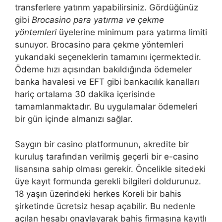
transferlere yatırım yapabilirsiniz. Gördüğünüz
gibi
Brocasino para yatırma ve çekme
yöntemleri
üyelerine minimum para yatırma limiti
sunuyor. Brocasino para çekme yöntemleri
yukarıdaki seçeneklerin tamamını içermektedir.
Ödeme hızı açısından bakıldığında ödemeler
banka havalesi ve EFT gibi bankacılık kanalları
hariç ortalama 30 dakika içerisinde
tamamlanmaktadır. Bu uygulamalar ödemeleri
bir gün içinde almanızı sağlar.
Saygın bir casino platformunun, akredite bir
kuruluş tarafından verilmiş geçerli bir e-casino
lisansına sahip olması gerekir. Öncelikle sitedeki
üye kayıt formunda gerekli bilgileri doldurunuz.
18 yaşın üzerindeki herkes Koreli bir bahis
şirketinde ücretsiz hesap açabilir. Bu nedenle
açılan hesabı onaylayarak bahis firmasına kayıtlı