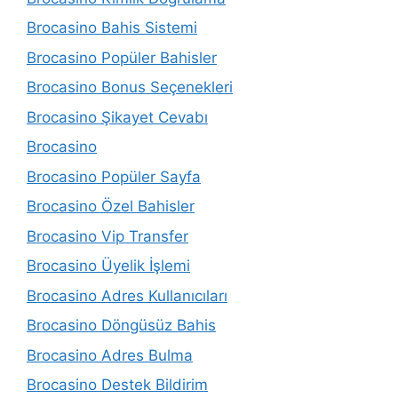
Brocasino Bahis Sistemi
Brocasino Popüler Bahisler
Brocasino Bonus Seçenekleri
Brocasino Şikayet Cevabı
Brocasino
Brocasino Popüler Sayfa
Brocasino Özel Bahisler
Brocasino Vip Transfer
Brocasino Üyelik İşlemi
Brocasino Adres Kullanıcıları
Brocasino Döngüsüz Bahis
Brocasino Adres Bulma
Brocasino Destek Bildirim