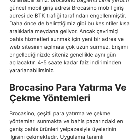
güncel mobil giriş adresi Brocasino mobil giriş
adresi de BTK trafiği tarafından engellenmiştir.
Daha önce de belirttiğimiz gibi bu kesintiler kısa
aralıklarla meydana geliyor. Ancak çevrimiçi
bahis hizmetleri sunmak için yeni bir adres ve
web sitesinin açılması çok uzun sürmez. Erişimi
engellediğinizde siteniz genellikle aynı gün
açılacaktır. 4-5 saate kadar faiz indiriminden
yararlanabilirsiniz.
Brocasino Para Yatırma Ve
Çekme Yöntemleri
Brocasino, çeşitli para yatırma ve çekme
yöntemleri sunmakta ve bahis pazarındaki en
geniş bahis ürünleri yelpazesiyle üyelerinin
ilgisini çekmektedir. Uygulama tanımlı