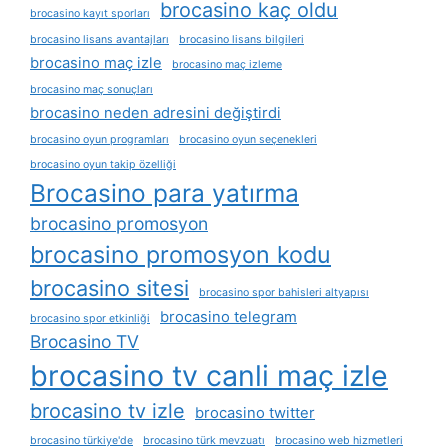
brocasino kaç oldu
brocasino kayıt sporları
brocasino lisans avantajları
brocasino lisans bilgileri
brocasino maç izle
brocasino maç izleme
brocasino maç sonuçları
brocasino neden adresini değiştirdi
brocasino oyun programları
brocasino oyun seçenekleri
brocasino oyun takip özelliği
Brocasino para yatırma
brocasino promosyon
brocasino promosyon kodu
brocasino sitesi
brocasino spor bahisleri altyapısı
brocasino telegram
brocasino spor etkinliği
Brocasino TV
brocasino tv canli maç izle
brocasino tv izle
brocasino twitter
brocasino türkiye'de
brocasino türk mevzuatı
brocasino web hizmetleri