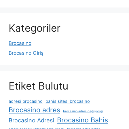
Kategoriler
Brocasino
Brocasino Giriş
Etiket Bulutu
adresi brocasino
bahis sitesi brocasino
Brocasino adres
brocasino adres değişikliği
Brocasino Bahis
Brocasino Adresi