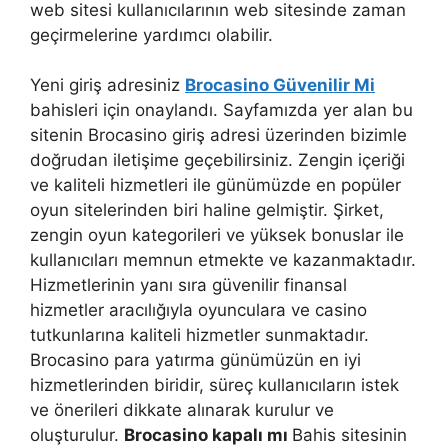
web sitesi kullanıcılarının web sitesinde zaman
geçirmelerine yardımcı olabilir.
Yeni giriş adresiniz
Brocasino Güvenilir Mi
bahisleri için onaylandı. Sayfamızda yer alan bu
sitenin Brocasino giriş adresi üzerinden bizimle
doğrudan iletişime geçebilirsiniz. Zengin içeriği
ve kaliteli hizmetleri ile günümüzde en popüler
oyun sitelerinden biri haline gelmiştir. Şirket,
zengin oyun kategorileri ve yüksek bonuslar ile
kullanıcıları memnun etmekte ve kazanmaktadır.
Hizmetlerinin yanı sıra güvenilir finansal
hizmetler aracılığıyla oyunculara ve casino
tutkunlarına kaliteli hizmetler sunmaktadır.
Brocasino para yatırma günümüzün en iyi
hizmetlerinden biridir, süreç kullanıcıların istek
ve önerileri dikkate alınarak kurulur ve
oluşturulur.
Brocasino kapalı mı
Bahis sitesinin