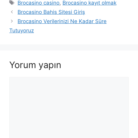
Etiketler
Brocasino casino
,
Brocasino kayıt olmak
Yazı
Brocasino Bahis Sitesi Giriş
dolaşımı
Brocasino Verilerinizi Ne Kadar Süre
Tutuyoruz
Yorum yapın
Yorum