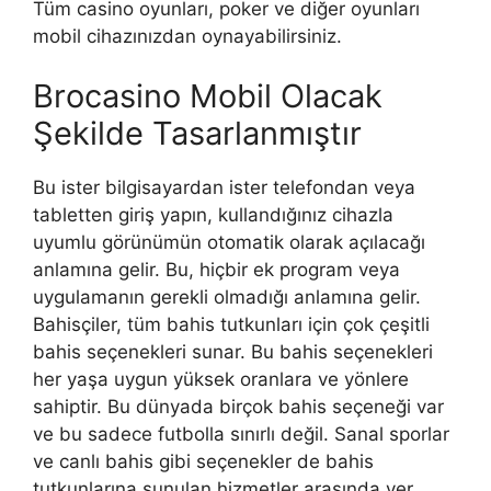
Tüm casino oyunları, poker ve diğer oyunları
mobil cihazınızdan oynayabilirsiniz.
Brocasino Mobil Olacak
Şekilde Tasarlanmıştır
Bu ister bilgisayardan ister telefondan veya
tabletten giriş yapın, kullandığınız cihazla
uyumlu görünümün otomatik olarak açılacağı
anlamına gelir. Bu, hiçbir ek program veya
uygulamanın gerekli olmadığı anlamına gelir.
Bahisçiler, tüm bahis tutkunları için çok çeşitli
bahis seçenekleri sunar. Bu bahis seçenekleri
her yaşa uygun yüksek oranlara ve yönlere
sahiptir. Bu dünyada birçok bahis seçeneği var
ve bu sadece futbolla sınırlı değil. Sanal sporlar
ve canlı bahis gibi seçenekler de bahis
tutkunlarına sunulan hizmetler arasında yer