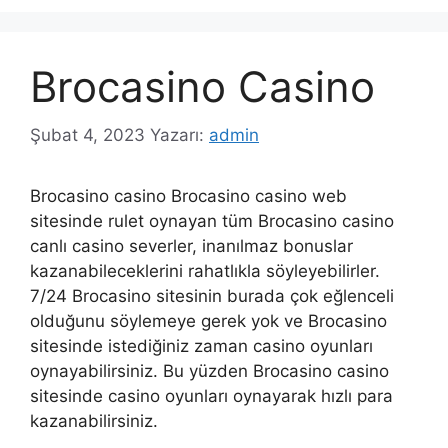
Brocasino Casino
Şubat 4, 2023
Yazarı:
admin
Brocasino casino Brocasino casino web
sitesinde rulet oynayan tüm Brocasino casino
canlı casino severler, inanılmaz bonuslar
kazanabileceklerini rahatlıkla söyleyebilirler.
7/24 Brocasino sitesinin burada çok eğlenceli
olduğunu söylemeye gerek yok ve Brocasino
sitesinde istediğiniz zaman casino oyunları
oynayabilirsiniz. Bu yüzden Brocasino casino
sitesinde casino oyunları oynayarak hızlı para
kazanabilirsiniz.