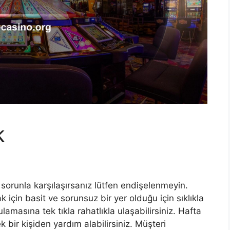
k
sorunla karşılaşırsanız lütfen endişelenmeyin.
 için basit ve sorunsuz bir yer olduğu için sıklıkla
amasına tek tıkla rahatlıkla ulaşabilirsiniz. Hafta
bir kişiden yardım alabilirsiniz. Müşteri