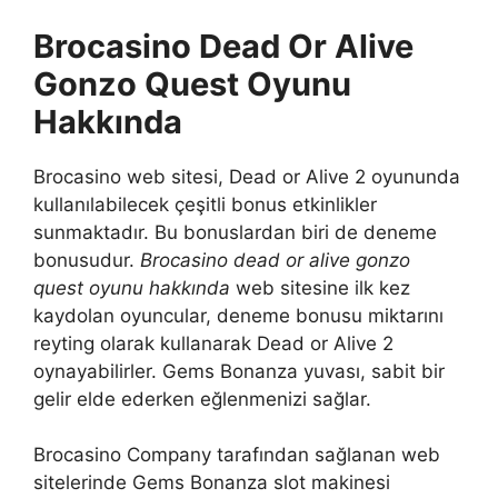
Brocasino Dead Or Alive
Gonzo Quest Oyunu
Hakkında
Brocasino web sitesi, Dead or Alive 2 oyununda
kullanılabilecek çeşitli bonus etkinlikler
sunmaktadır. Bu bonuslardan biri de deneme
bonusudur.
Brocasino dead or alive gonzo
quest oyunu hakkında
web sitesine ilk kez
kaydolan oyuncular, deneme bonusu miktarını
reyting olarak kullanarak Dead or Alive 2
oynayabilirler. Gems Bonanza yuvası, sabit bir
gelir elde ederken eğlenmenizi sağlar.
Brocasino Company tarafından sağlanan web
sitelerinde Gems Bonanza slot makinesi