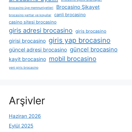
Brocasino Şikayet
brocasino üye memnuniyetleri
canli brocasino
brocasino şartlar ve koşullar
casino sitesi brocasino
giris adresi brocasino
giris brocasino
giris yap brocasino
girisi brocasino
güncel brocasino
güncel adresi brocasino
mobil brocasino
kayit brocasino
yeni giris brocasino
Arşivler
Haziran 2026
Eylül 2025