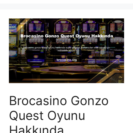
Brocasino Gonzo
Quest Oyunu
Hakkında