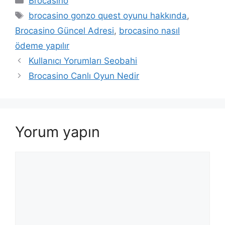
Brocasino
Etiketler
brocasino gonzo quest oyunu hakkında
,
Brocasino Güncel Adresi
,
brocasino nasıl
ödeme yapılır
Yazı
Kullanıcı Yorumları Seobahi
dolaşımı
Brocasino Canlı Oyun Nedir
Yorum yapın
Yorum