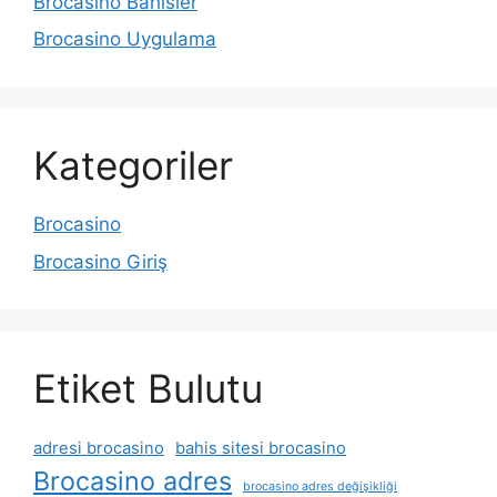
Brocasino Bahisler
Brocasino Uygulama
Kategoriler
Brocasino
Brocasino Giriş
Etiket Bulutu
adresi brocasino
bahis sitesi brocasino
Brocasino adres
brocasino adres değişikliği