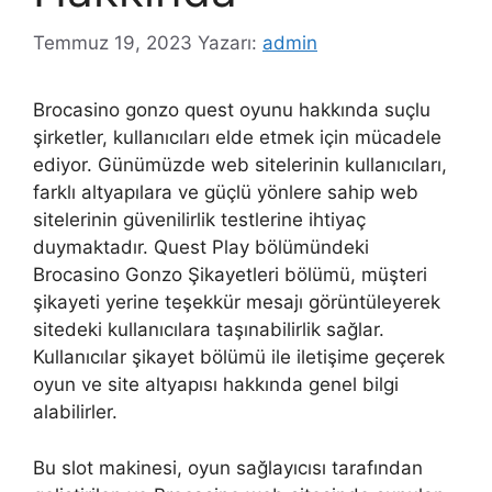
Temmuz 19, 2023
Yazarı:
admin
Brocasino gonzo quest oyunu hakkında suçlu
şirketler, kullanıcıları elde etmek için mücadele
ediyor. Günümüzde web sitelerinin kullanıcıları,
farklı altyapılara ve güçlü yönlere sahip web
sitelerinin güvenilirlik testlerine ihtiyaç
duymaktadır. Quest Play bölümündeki
Brocasino Gonzo Şikayetleri bölümü, müşteri
şikayeti yerine teşekkür mesajı görüntüleyerek
sitedeki kullanıcılara taşınabilirlik sağlar.
Kullanıcılar şikayet bölümü ile iletişime geçerek
oyun ve site altyapısı hakkında genel bilgi
alabilirler.
Bu slot makinesi, oyun sağlayıcısı tarafından