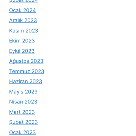
Şubat 2024
Ocak 2024
Aralık 2023
Kasım 2023
Ekim 2023
Eylül 2023
Ağustos 2023
Temmuz 2023
Haziran 2023
Mayıs 2023
Nisan 2023
Mart 2023
Şubat 2023
Ocak 2023