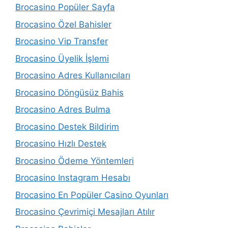
Brocasino Popüler Sayfa
Brocasino Özel Bahisler
Brocasino Vip Transfer
Brocasino Üyelik İşlemi
Brocasino Adres Kullanıcıları
Brocasino Döngüsüz Bahis
Brocasino Adres Bulma
Brocasino Destek Bildirim
Brocasino Hızlı Destek
Brocasino Ödeme Yöntemleri
Brocasino Instagram Hesabı
Brocasino En Popüler Casino Oyunları
Brocasino Çevrimiçi Mesajları Atılır