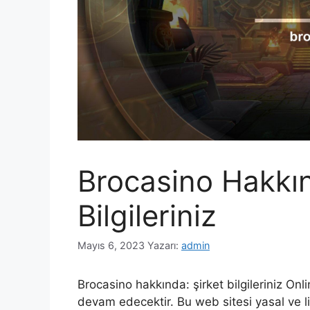
Brocasino Hakkın
Bilgileriniz
Mayıs 6, 2023
Yazarı:
admin
Brocasino hakkında: şirket bilgileriniz Onl
devam edecektir. Bu web sitesi yasal ve lis