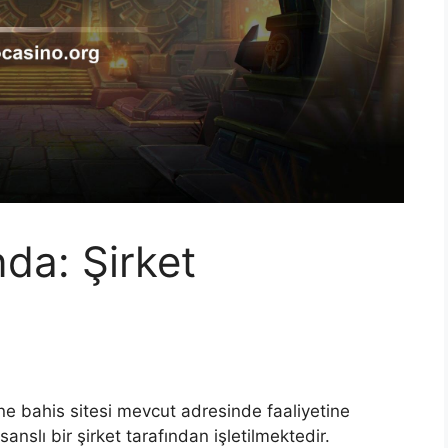
da: Şirket
ine bahis sitesi mevcut adresinde faaliyetine
anslı bir şirket tarafından işletilmektedir.