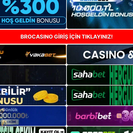
BROCASINO GİRİŞ İÇİN TIKLAYINIZ!