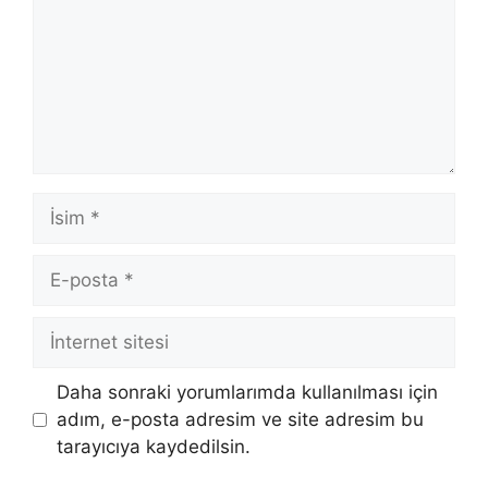
İsim
E-
posta
İnternet
sitesi
Daha sonraki yorumlarımda kullanılması için
adım, e-posta adresim ve site adresim bu
tarayıcıya kaydedilsin.