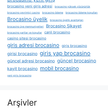
brocasino yeni giriş adresi
brocasino yüksek çözünürlük
brocasino çevrimiçi casino
brocasino ödeme
brocasino ödeme koşulları
Brocasino üyelik
brocasino üyelik avantajları
Brocasino Şikayet
brocasino üye memnuniyetleri
canli brocasino
brocasino şartlar ve koşullar
casino sitesi brocasino
giris adresi brocasino
giris brocasino
giris yap brocasino
girisi brocasino
güncel brocasino
güncel adresi brocasino
mobil brocasino
kayit brocasino
yeni giris brocasino
Arşivler