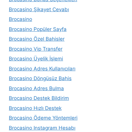
Brocasino Şikayet Cevabı
Brocasino
Brocasino Popüler Sayfa
Brocasino Özel Bahisler
Brocasino Vip Transfer
Brocasino Üyelik İşlemi
Brocasino Adres Kullanıcıları
Brocasino Döngüsüz Bahis
Brocasino Adres Bulma
Brocasino Destek Bildirim
Brocasino Hızlı Destek
Brocasino Ödeme Yöntemleri
Brocasino Instagram Hesabı