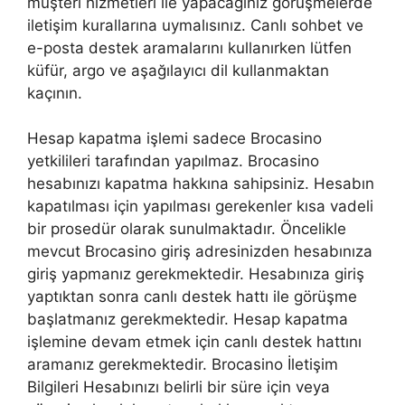
müşteri hizmetleri ile yapacağınız görüşmelerde
iletişim kurallarına uymalısınız. Canlı sohbet ve
e-posta destek aramalarını kullanırken lütfen
küfür, argo ve aşağılayıcı dil kullanmaktan
kaçının.
Hesap kapatma işlemi sadece Brocasino
yetkilileri tarafından yapılmaz. Brocasino
hesabınızı kapatma hakkına sahipsiniz. Hesabın
kapatılması için yapılması gerekenler kısa vadeli
bir prosedür olarak sunulmaktadır. Öncelikle
mevcut Brocasino giriş adresinizden hesabınıza
giriş yapmanız gerekmektedir. Hesabınıza giriş
yaptıktan sonra canlı destek hattı ile görüşme
başlatmanız gerekmektedir. Hesap kapatma
işlemine devam etmek için canlı destek hattını
aramanız gerekmektedir. Brocasino İletişim
Bilgileri Hesabınızı belirli bir süre için veya