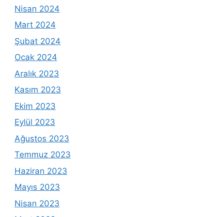
Nisan 2024
Mart 2024
Şubat 2024
Ocak 2024
Aralık 2023
Kasım 2023
Ekim 2023
Eylül 2023
Ağustos 2023
Temmuz 2023
Haziran 2023
Mayıs 2023
Nisan 2023