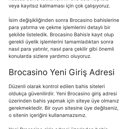
veya kayıtsız kalmaması için çok çalışıyoruz.
İsim değişikliğinden sonra Brocasino bahislerine
para yatırma ve çekme işlemlerini detaylı bir
şekilde listeledik. Brocasino Bahis’e kayıt olup
gerekli üyelik işlemlerini tamamladıktan sonra
nasıl para yatırılır, nasıl para çekilir gibi önemli
konularda sizlere yardımcı oluyoruz.
Brocasino Yeni Giriş Adresi
Düzenli olarak kontrol edilen bahis siteleri
oldukça güvenilirdir. Yeni Brocasino giriş adresi
üzerinden bahis yapmak için siteye üye olmanız
gerekmektedir. Bir oyun sitesine üye değilseniz,
o sitenin içeriğini kullanamazsınız.