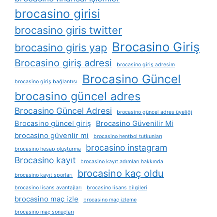
brocasino girisi
brocasino giris twitter
Brocasino Giriş
brocasino giris yap
Brocasino giriş adresi
brocasino giriş adresim
Brocasino Güncel
brocasino giriş bağlantısı
brocasino güncel adres
Brocasino Güncel Adresi
brocasino güncel adres üyeliği
Brocasino güncel giriş
Brocasino Güvenilir Mi
brocasino güvenlir mi
brocasino hentbol tutkunları
brocasino instagram
brocasino hesap oluşturma
Brocasino kayıt
brocasino kayıt adımları hakkında
brocasino kaç oldu
brocasino kayıt sporları
brocasino lisans avantajları
brocasino lisans bilgileri
brocasino maç izle
brocasino maç izleme
brocasino maç sonuçları