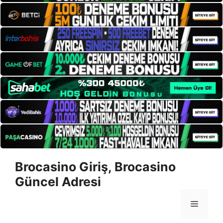
İçeriğe
Brocasino Giriş, Brocasino
atla
Güncel Adresi
Menü