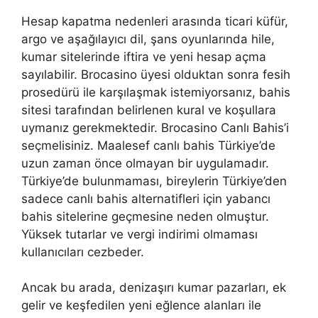
Hesap kapatma nedenleri arasında ticari küfür,
argo ve aşağılayıcı dil, şans oyunlarında hile,
kumar sitelerinde iftira ve yeni hesap açma
sayılabilir. Brocasino üyesi olduktan sonra fesih
prosedürü ile karşılaşmak istemiyorsanız, bahis
sitesi tarafından belirlenen kural ve koşullara
uymanız gerekmektedir. Brocasino Canlı Bahis’i
seçmelisiniz. Maalesef canlı bahis Türkiye’de
uzun zaman önce olmayan bir uygulamadır.
Türkiye’de bulunmaması, bireylerin Türkiye’den
sadece canlı bahis alternatifleri için yabancı
bahis sitelerine geçmesine neden olmuştur.
Yüksek tutarlar ve vergi indirimi olmaması
kullanıcıları cezbeder.
Ancak bu arada, denizaşırı kumar pazarları, ek
gelir ve keşfedilen yeni eğlence alanları ile