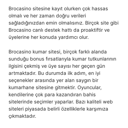
Brocasino sitesine kayıt olurken çok hassas
olmalı ve her zaman doğru verileri
sağladığınızdan emin olmalısınız. Birçok site gibi
Brocasino canlı destek hattı da proaktiftir ve
üyelerine her konuda yardımcı olur.
Brocasino kumar sitesi, birçok farklı alanda
sunduğu bonus fırsatlarıyla kumar tutkunlarının
ilgisini çekmiş ve üye sayısı her geçen gün
artmaktadır. Bu durumda ilk adım, en iyi
seçenekler arasında yer alan saygın bir
kumarhane sitesine gitmektir. Oyuncular,
kendilerine çok para kazandıran bahis
sitelerinde seçimler yaparlar. Bazı kaliteli web
siteleri piyasada belirli özelliklerle karşımıza
çıkmaktadır.