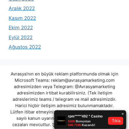
Aralık 2022
Kasım 2022
Ekim 2022
Eylül 2022
Ağustos 2022
Avrasya'nın en büyük reklam platformunda olmak için
Microsoft Teams:
reklam@avrasyamarketing.com
adresimizden veya Telegram: @Avrasyamarketing
adresimizden irtibat kurabilirsiniz. (Tek iletişim
adreslerimiz teams / telegram ve mail adresimizdir.
Harici hiçbir iletişim adresimiz bulunmamaktadır.
Lütfen itibar etmeyiniz.) Türkiye yasalarına göre 7258
sayılı kanun uyarınca yasa dışı bahis oynamanın
cezaları mevcuttur. Şu an bulunduğunuz site hiç bir