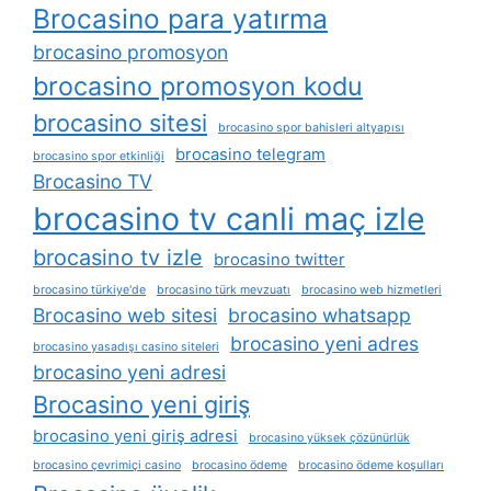
Brocasino para yatırma
brocasino promosyon
brocasino promosyon kodu
brocasino sitesi
brocasino spor bahisleri altyapısı
brocasino telegram
brocasino spor etkinliği
Brocasino TV
brocasino tv canli maç izle
brocasino tv izle
brocasino twitter
brocasino türkiye'de
brocasino türk mevzuatı
brocasino web hizmetleri
Brocasino web sitesi
brocasino whatsapp
brocasino yeni adres
brocasino yasadışı casino siteleri
brocasino yeni adresi
Brocasino yeni giriş
brocasino yeni giriş adresi
brocasino yüksek çözünürlük
brocasino çevrimiçi casino
brocasino ödeme
brocasino ödeme koşulları