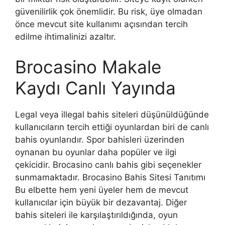
güvenilirlik çok önemlidir. Bu risk, üye olmadan
önce mevcut site kullanımı açısından tercih
edilme ihtimalinizi azaltır.
Brocasino Makale
Kaydı Canlı Yayında
Legal veya illegal bahis siteleri düşünüldüğünde
kullanıcıların tercih ettiği oyunlardan biri de canlı
bahis oyunlarıdır. Spor bahisleri üzerinden
oynanan bu oyunlar daha popüler ve ilgi
çekicidir. Brocasino canlı bahis gibi seçenekler
sunmamaktadır. Brocasino Bahis Sitesi Tanıtımı
Bu elbette hem yeni üyeler hem de mevcut
kullanıcılar için büyük bir dezavantaj. Diğer
bahis siteleri ile karşılaştırıldığında, oyun