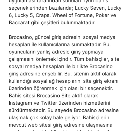
uygulaması tarafından sunulan oyun bahis
seçeneklerinden bazılarıdır; Lucky Seven, Lucky
6, Lucky 5, Craps, Wheel of Fortune, Poker ve
Baccarat gibi çeşitleri bulunmaktadır.
Brocasino, güncel giriş adresini sosyal medya
hesapları ile kullanıcılarına sunmaktadır. Bu,
oyuncuların yanlış adresle giriş yapmaya
çalışmasını önlemek içindir. Tüm bahisçiler, site
sosyal medya hesapları ile birlikte Brocasino
giriş adresine erişebilir. Bu, sitenin aktif olarak
kullandığı sosyal ağ hesaplarını site giriş ekranı
üzerinden öğrenmek için olası bir seçenektir.
Bahis sitesi Brocasino Site aktif olarak
Instagram ve Twitter üzerinden hizmetlerini
sürdürmektedir. Bu sayede Brocasino adresine
ulaşmak çok kolay hale geliyor. Bahisçilerin
mevcut web sitesi giriş adresine ulaşmasına