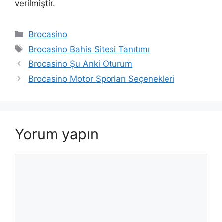
verilmiştir.
Kategoriler
Brocasino
Etiketler
Brocasino Bahis Sitesi Tanıtımı
Yazı
Brocasino Şu Anki Oturum
dolaşımı
Brocasino Motor Sporları Seçenekleri
Yorum yapın
Yorum