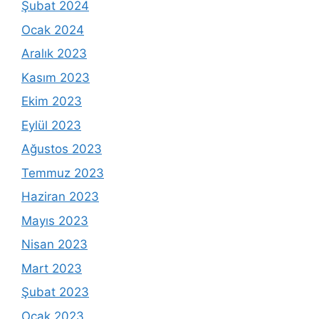
Şubat 2024
Ocak 2024
Aralık 2023
Kasım 2023
Ekim 2023
Eylül 2023
Ağustos 2023
Temmuz 2023
Haziran 2023
Mayıs 2023
Nisan 2023
Mart 2023
Şubat 2023
Ocak 2023