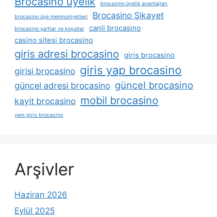
Brocasino üyelik
brocasino üyelik avantajları
Brocasino Şikayet
brocasino üye memnuniyetleri
canli brocasino
brocasino şartlar ve koşullar
casino sitesi brocasino
giris adresi brocasino
giris brocasino
giris yap brocasino
girisi brocasino
güncel brocasino
güncel adresi brocasino
mobil brocasino
kayit brocasino
yeni giris brocasino
Arşivler
Haziran 2026
Eylül 2025