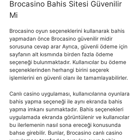
Brocasino Bahis Sitesi Güvenilir
Mi
Brocasino oyun seçeneklerini kullanarak bahis
yapmadan önce Brocasino güvenilir midir
sorusuna cevap arar Ayrıca, güvenli ödeme için
sayfanın alt kısmında birden fazla ödeme
seçeneği bulunmaktadır. Kullanıcılar bu ödeme
seçeneklerinden herhangi birini seçerek
işlemlerini en güvenli olanı ile tamamlayabilirler.
Canlı casino uygulaması, kullanıcılarına oyunlara
bahis yapma seçeneği ile aynı ekranda bahis
yapma imkanı sunmaktadır. Bahis seçenekleri
uygulamada ekranda görüntülenir ve kullanıcılar
bu ilerlemenin nasıl sona ereceği konusunda
bahse girebilir. Bunlar, Brocasino canlı casino