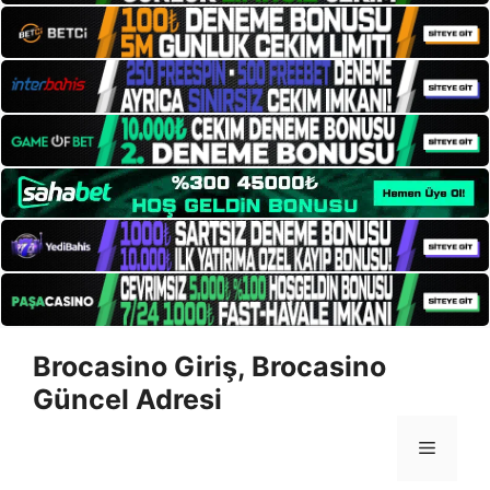
İçeriğe
Brocasino Giriş, Brocasino
atla
Güncel Adresi
Menü