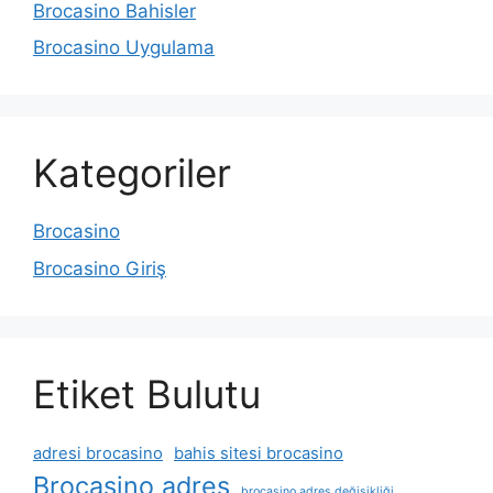
Brocasino Bahisler
Brocasino Uygulama
Kategoriler
Brocasino
Brocasino Giriş
Etiket Bulutu
adresi brocasino
bahis sitesi brocasino
Brocasino adres
brocasino adres değişikliği