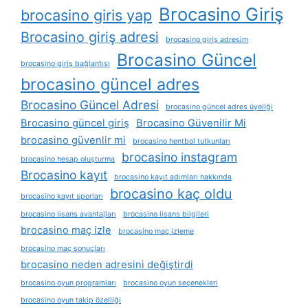
Brocasino Giriş
brocasino giris yap
Brocasino giriş adresi
brocasino giriş adresim
Brocasino Güncel
brocasino giriş bağlantısı
brocasino güncel adres
Brocasino Güncel Adresi
brocasino güncel adres üyeliği
Brocasino güncel giriş
Brocasino Güvenilir Mi
brocasino güvenlir mi
brocasino hentbol tutkunları
brocasino instagram
brocasino hesap oluşturma
Brocasino kayıt
brocasino kayıt adımları hakkında
brocasino kaç oldu
brocasino kayıt sporları
brocasino lisans avantajları
brocasino lisans bilgileri
brocasino maç izle
brocasino maç izleme
brocasino maç sonuçları
brocasino neden adresini değiştirdi
brocasino oyun programları
brocasino oyun seçenekleri
brocasino oyun takip özelliği