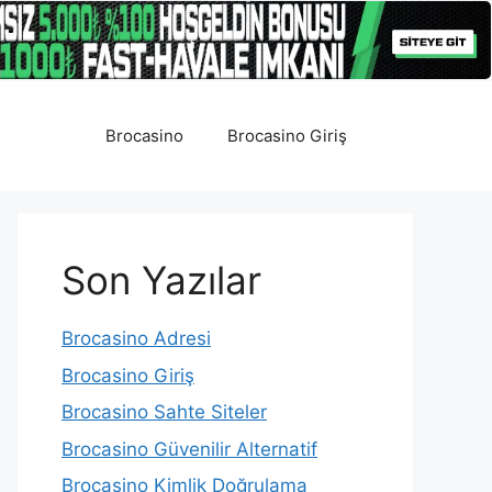
Brocasino
Brocasino Giriş
Son Yazılar
Brocasino Adresi
Brocasino Giriş
Brocasino Sahte Siteler
Brocasino Güvenilir Alternatif
Brocasino Kimlik Doğrulama