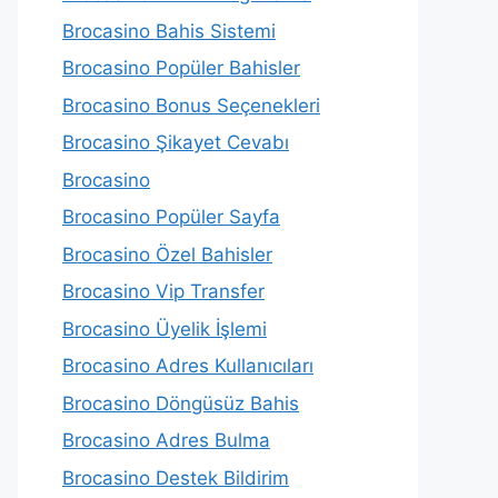
Brocasino Bahis Sistemi
Brocasino Popüler Bahisler
Brocasino Bonus Seçenekleri
Brocasino Şikayet Cevabı
Brocasino
Brocasino Popüler Sayfa
Brocasino Özel Bahisler
Brocasino Vip Transfer
Brocasino Üyelik İşlemi
Brocasino Adres Kullanıcıları
Brocasino Döngüsüz Bahis
Brocasino Adres Bulma
Brocasino Destek Bildirim