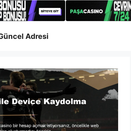
 Güncel Adresi