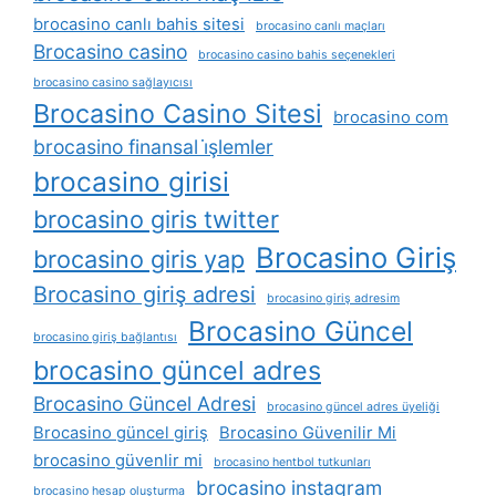
brocasino canlı bahis sitesi
brocasino canlı maçları
Brocasino casino
brocasino casino bahis seçenekleri
brocasino casino sağlayıcısı
Brocasino Casino Sitesi
brocasino com
brocasino finansal i̇şlemler
brocasino girisi
brocasino giris twitter
Brocasino Giriş
brocasino giris yap
Brocasino giriş adresi
brocasino giriş adresim
Brocasino Güncel
brocasino giriş bağlantısı
brocasino güncel adres
Brocasino Güncel Adresi
brocasino güncel adres üyeliği
Brocasino güncel giriş
Brocasino Güvenilir Mi
brocasino güvenlir mi
brocasino hentbol tutkunları
brocasino instagram
brocasino hesap oluşturma