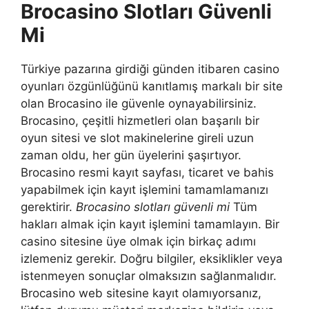
Brocasino Slotları Güvenli
Mi
Türkiye pazarına girdiği günden itibaren casino
oyunları özgünlüğünü kanıtlamış markalı bir site
olan Brocasino ile güvenle oynayabilirsiniz.
Brocasino, çeşitli hizmetleri olan başarılı bir
oyun sitesi ve slot makinelerine gireli uzun
zaman oldu, her gün üyelerini şaşırtıyor.
Brocasino resmi kayıt sayfası, ticaret ve bahis
yapabilmek için kayıt işlemini tamamlamanızı
gerektirir.
Brocasino slotları güvenli mi
Tüm
hakları almak için kayıt işlemini tamamlayın. Bir
casino sitesine üye olmak için birkaç adımı
izlemeniz gerekir. Doğru bilgiler, eksiklikler veya
istenmeyen sonuçlar olmaksızın sağlanmalıdır.
Brocasino web sitesine kayıt olamıyorsanız,