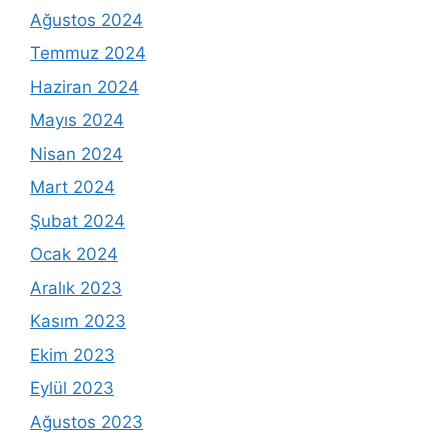
Ağustos 2024
Temmuz 2024
Haziran 2024
Mayıs 2024
Nisan 2024
Mart 2024
Şubat 2024
Ocak 2024
Aralık 2023
Kasım 2023
Ekim 2023
Eylül 2023
Ağustos 2023