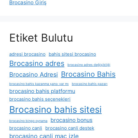
Brocasino Giriş
Etiket Bulutu
adresi brocasino
bahis sitesi brocasino
Brocasino adres
brocasino adres değişikliği
Brocasino Bahis
Brocasino Adresi
brocasino bahis kazanma şansı var mı
brocasino bahis pazarı
brocasino bahis platformu
brocasino bahis seçenekleri
Brocasino bahis sitesi
brocasino bonus
brocasino bingo oynama
brocasino canli
brocasino canli destek
brocasino canli maç izle