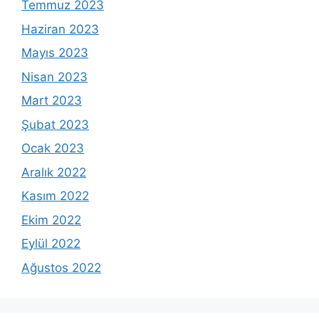
Temmuz 2023
Haziran 2023
Mayıs 2023
Nisan 2023
Mart 2023
Şubat 2023
Ocak 2023
Aralık 2022
Kasım 2022
Ekim 2022
Eylül 2022
Ağustos 2022