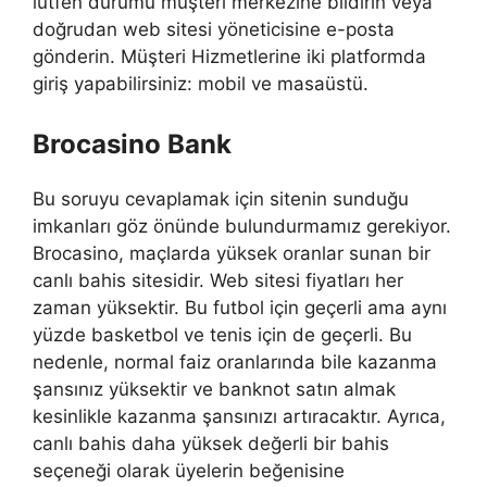
lütfen durumu müşteri merkezine bildirin veya
doğrudan web sitesi yöneticisine e-posta
gönderin. Müşteri Hizmetlerine iki platformda
giriş yapabilirsiniz: mobil ve masaüstü.
Brocasino Bank
Bu soruyu cevaplamak için sitenin sunduğu
imkanları göz önünde bulundurmamız gerekiyor.
Brocasino, maçlarda yüksek oranlar sunan bir
canlı bahis sitesidir. Web sitesi fiyatları her
zaman yüksektir. Bu futbol için geçerli ama aynı
yüzde basketbol ve tenis için de geçerli. Bu
nedenle, normal faiz oranlarında bile kazanma
şansınız yüksektir ve banknot satın almak
kesinlikle kazanma şansınızı artıracaktır. Ayrıca,
canlı bahis daha yüksek değerli bir bahis
seçeneği olarak üyelerin beğenisine