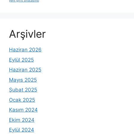
yeni giris brocasino
Arşivler
Haziran 2026
Eylül 2025
Haziran 2025
Mayıs 2025
Şubat 2025
Ocak 2025
Kasım 2024
Ekim 2024
Eylül 2024