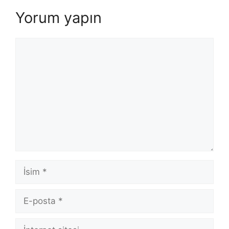
Yorum yapın
Yorum
İsim
E-
posta
İnternet