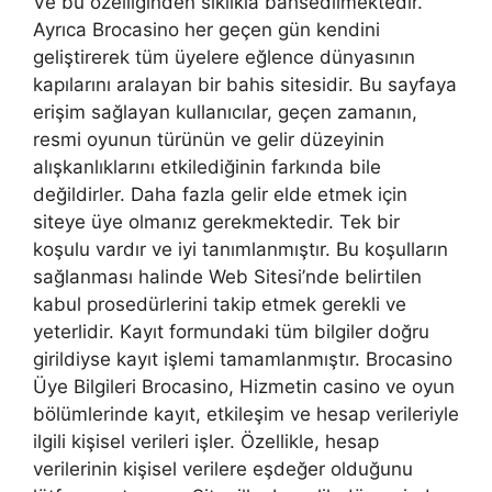
Ve bu özelliğinden sıklıkla bahsedilmektedir.
Ayrıca Brocasino her geçen gün kendini
geliştirerek tüm üyelere eğlence dünyasının
kapılarını aralayan bir bahis sitesidir. Bu sayfaya
erişim sağlayan kullanıcılar, geçen zamanın,
resmi oyunun türünün ve gelir düzeyinin
alışkanlıklarını etkilediğinin farkında bile
değildirler. Daha fazla gelir elde etmek için
siteye üye olmanız gerekmektedir. Tek bir
koşulu vardır ve iyi tanımlanmıştır. Bu koşulların
sağlanması halinde Web Sitesi’nde belirtilen
kabul prosedürlerini takip etmek gerekli ve
yeterlidir. Kayıt formundaki tüm bilgiler doğru
girildiyse kayıt işlemi tamamlanmıştır. Brocasino
Üye Bilgileri Brocasino, Hizmetin casino ve oyun
bölümlerinde kayıt, etkileşim ve hesap verileriyle
ilgili kişisel verileri işler. Özellikle, hesap
verilerinin kişisel verilere eşdeğer olduğunu