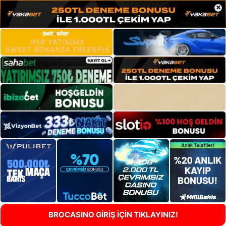
×
BROCASINO GİRİŞ İÇİN TIKLAYINIZ!