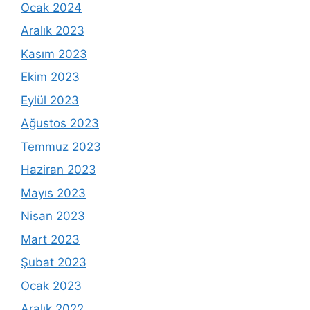
Ocak 2024
Aralık 2023
Kasım 2023
Ekim 2023
Eylül 2023
Ağustos 2023
Temmuz 2023
Haziran 2023
Mayıs 2023
Nisan 2023
Mart 2023
Şubat 2023
Ocak 2023
Aralık 2022