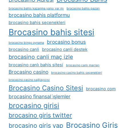
brocasino bahis kazanma şansı var mı
brocasino bahis pazarı
brocasino bahis platformu
brocasino bahis seçenekleri
Brocasino bahis sitesi
brocasino bonus
brocasino bingo oynama
brocasino canli
brocasino canli destek
brocasino canli maç izle
brocasino canlı bahis sitesi
brocasino canlı maçları
Brocasino casino
brocasino casino bahis seçenekleri
brocasino casino sağlayıcısı
Brocasino Casino Sitesi
brocasino com
brocasino finansal i̇şlemler
brocasino girisi
brocasino giris twitter
Brocasino Giriş
brocasino giris yap