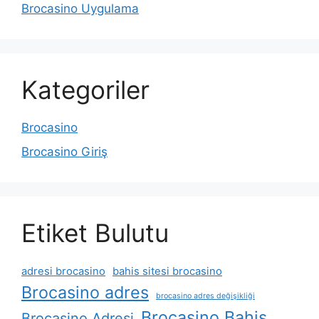
Brocasino Uygulama
Kategoriler
Brocasino
Brocasino Giriş
Etiket Bulutu
adresi brocasino
bahis sitesi brocasino
Brocasino adres
brocasino adres değişikliği
Brocasino Bahis
Brocasino Adresi