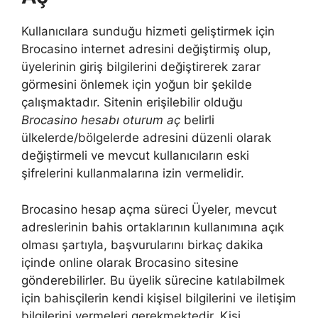
Kullanıcılara sunduğu hizmeti geliştirmek için
Brocasino internet adresini değiştirmiş olup,
üyelerinin giriş bilgilerini değiştirerek zarar
görmesini önlemek için yoğun bir şekilde
çalışmaktadır. Sitenin erişilebilir olduğu
Brocasino hesabı oturum aç
belirli
ülkelerde/bölgelerde adresini düzenli olarak
değiştirmeli ve mevcut kullanıcıların eski
şifrelerini kullanmalarına izin vermelidir.
Brocasino hesap açma süreci Üyeler, mevcut
adreslerinin bahis ortaklarının kullanımına açık
olması şartıyla, başvurularını birkaç dakika
içinde online olarak Brocasino sitesine
gönderebilirler. Bu üyelik sürecine katılabilmek
için bahisçilerin kendi kişisel bilgilerini ve iletişim
bilgilerini vermeleri gerekmektedir. Kişi,