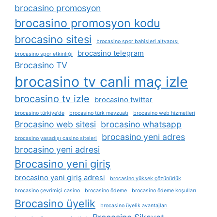
brocasino promosyon
brocasino promosyon kodu
brocasino sitesi
brocasino spor bahisleri altyapısı
brocasino telegram
brocasino spor etkinliği
Brocasino TV
brocasino tv canli maç izle
brocasino tv izle
brocasino twitter
brocasino türkiye'de
brocasino türk mevzuatı
brocasino web hizmetleri
Brocasino web sitesi
brocasino whatsapp
brocasino yeni adres
brocasino yasadışı casino siteleri
brocasino yeni adresi
Brocasino yeni giriş
brocasino yeni giriş adresi
brocasino yüksek çözünürlük
brocasino çevrimiçi casino
brocasino ödeme
brocasino ödeme koşulları
Brocasino üyelik
brocasino üyelik avantajları