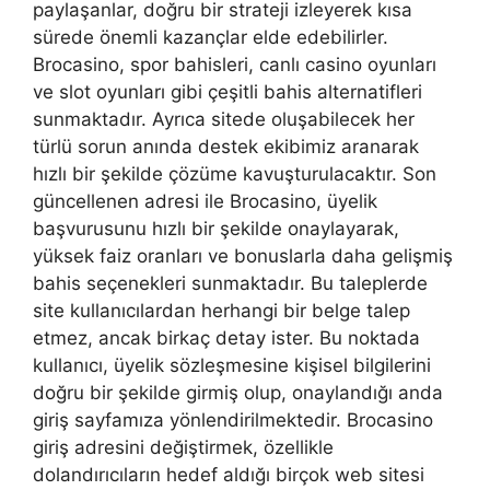
paylaşanlar, doğru bir strateji izleyerek kısa
sürede önemli kazançlar elde edebilirler.
Brocasino, spor bahisleri, canlı casino oyunları
ve slot oyunları gibi çeşitli bahis alternatifleri
sunmaktadır. Ayrıca sitede oluşabilecek her
türlü sorun anında destek ekibimiz aranarak
hızlı bir şekilde çözüme kavuşturulacaktır. Son
güncellenen adresi ile Brocasino, üyelik
başvurusunu hızlı bir şekilde onaylayarak,
yüksek faiz oranları ve bonuslarla daha gelişmiş
bahis seçenekleri sunmaktadır. Bu taleplerde
site kullanıcılardan herhangi bir belge talep
etmez, ancak birkaç detay ister. Bu noktada
kullanıcı, üyelik sözleşmesine kişisel bilgilerini
doğru bir şekilde girmiş olup, onaylandığı anda
giriş sayfamıza yönlendirilmektedir. Brocasino
giriş adresini değiştirmek, özellikle
dolandırıcıların hedef aldığı birçok web sitesi