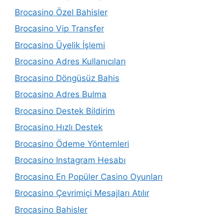
Brocasino Özel Bahisler
Brocasino Vip Transfer
Brocasino Üyelik İşlemi
Brocasino Adres Kullanıcıları
Brocasino Döngüsüz Bahis
Brocasino Adres Bulma
Brocasino Destek Bildirim
Brocasino Hızlı Destek
Brocasino Ödeme Yöntemleri
Brocasino Instagram Hesabı
Brocasino En Popüler Casino Oyunları
Brocasino Çevrimiçi Mesajları Atılır
Brocasino Bahisler