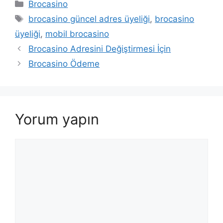
Kategoriler
Brocasino
Etiketler
brocasino güncel adres üyeliği
,
brocasino
üyeliği
,
mobil brocasino
Yazı
Brocasino Adresini Değiştirmesi İçin
dolaşımı
Brocasino Ödeme
Yorum yapın
Yorum