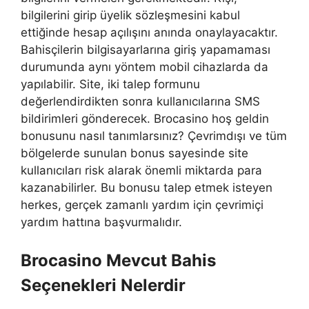
bilgilerini girip üyelik sözleşmesini kabul
ettiğinde hesap açılışını anında onaylayacaktır.
Bahisçilerin bilgisayarlarına giriş yapamaması
durumunda aynı yöntem mobil cihazlarda da
yapılabilir. Site, iki talep formunu
değerlendirdikten sonra kullanıcılarına SMS
bildirimleri gönderecek. Brocasino hoş geldin
bonusunu nasıl tanımlarsınız? Çevrimdışı ve tüm
bölgelerde sunulan bonus sayesinde site
kullanıcıları risk alarak önemli miktarda para
kazanabilirler. Bu bonusu talep etmek isteyen
herkes, gerçek zamanlı yardım için çevrimiçi
yardım hattına başvurmalıdır.
Brocasino Mevcut Bahis
Seçenekleri Nelerdir