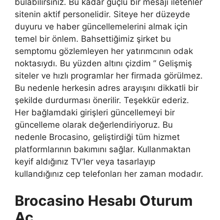
bulabilirsiniz. Bu kadar güçlü bir mesajı iletenler
sitenin aktif personelidir. Siteye her düzeyde
duyuru ve haber güncellemelerini almak için
temel bir önlem. Bahsettiğimiz şirket bu
semptomu gözlemleyen her yatırımcının odak
noktasıydı. Bu yüzden altını çizdim ” Gelişmiş
siteler ve hızlı programlar her firmada görülmez.
Bu nedenle herkesin adres arayışını dikkatli bir
şekilde durdurması önerilir. Teşekkür ederiz.
Her bağlamdaki girişleri güncellemeyi bir
güncelleme olarak değerlendiriyoruz. Bu
nedenle Brocasino, geliştirdiği tüm hizmet
platformlarının bakımını sağlar. Kullanmaktan
keyif aldığınız TV’ler veya tasarlayıp
kullandığınız cep telefonları her zaman modadır.
Brocasino Hesabı Oturum
Aç