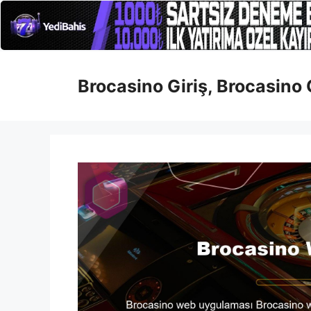
İçeriğe
atla
Brocasino Giriş, Brocasino