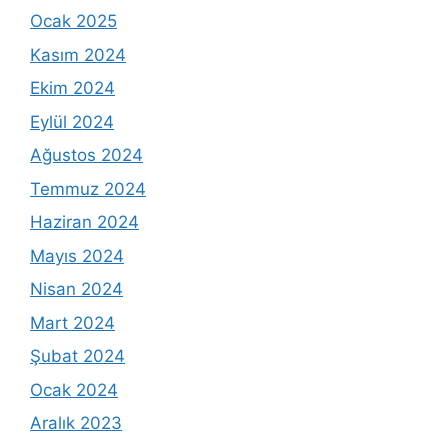
Ocak 2025
Kasım 2024
Ekim 2024
Eylül 2024
Ağustos 2024
Temmuz 2024
Haziran 2024
Mayıs 2024
Nisan 2024
Mart 2024
Şubat 2024
Ocak 2024
Aralık 2023