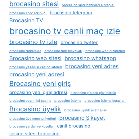
brocasino sitesi
brocasino spor bahisleri altyapısı
brocasino telegram
brocasino spor etkinliği
Brocasino TV
brocasino tv canli maç izle
brocasino tv izle
brocasino twitter
brocasino türkiye'de
brocasino türk mevzuatı
brocasino web hizmetleri
Brocasino web sitesi
brocasino whatsapp
brocasino yeni adres
brocasino yasadışı casino siteleri
brocasino yeni adresi
Brocasino yeni giriş
brocasino yeni giriş adresi
brocasino yüksek çözünürlük
brocasino çevrimiçi casino
brocasino ödeme
brocasino ödeme koşulları
Brocasino üyelik
brocasino üyelik avantajları
Brocasino Şikayet
brocasino üye memnuniyetleri
canli brocasino
brocasino şartlar ve koşullar
casino sitesi brocasino