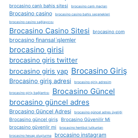
brocasino canlı bahis sitesi
brocasino canlı maçları
Brocasino casino
brocasino casino bahis seçenekleri
brocasino casino sağlayıcısı
Brocasino Casino Sitesi
brocasino com
brocasino finansal i̇şlemler
brocasino girisi
brocasino giris twitter
Brocasino Giriş
brocasino giris yap
Brocasino giriş adresi
brocasino giriş adresim
Brocasino Güncel
brocasino giriş bağlantısı
brocasino güncel adres
Brocasino Güncel Adresi
brocasino güncel adres üyeliği
Brocasino güncel giriş
Brocasino Güvenilir Mi
brocasino güvenlir mi
brocasino hentbol tutkunları
brocasino instagram
brocasino hesap oluşturma