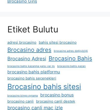
Brocasino Giriş
Etiket Bulutu
adresi brocasino
bahis sitesi brocasino
Brocasino adres
brocasino adres değişikliği
Brocasino Bahis
Brocasino Adresi
brocasino bahis kazanma şansı var mı
brocasino bahis pazarı
brocasino bahis platformu
brocasino bahis seçenekleri
Brocasino bahis sitesi
brocasino bonus
brocasino bingo oynama
brocasino canli
brocasino canli destek
brocasino canli maç izle