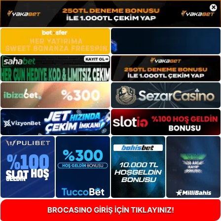
×
BROCASINO GİRİŞ İÇİN TIKLAYINIZ!