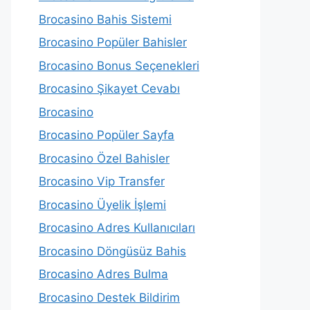
Brocasino Bahis Sistemi
Brocasino Popüler Bahisler
Brocasino Bonus Seçenekleri
Brocasino Şikayet Cevabı
Brocasino
Brocasino Popüler Sayfa
Brocasino Özel Bahisler
Brocasino Vip Transfer
Brocasino Üyelik İşlemi
Brocasino Adres Kullanıcıları
Brocasino Döngüsüz Bahis
Brocasino Adres Bulma
Brocasino Destek Bildirim