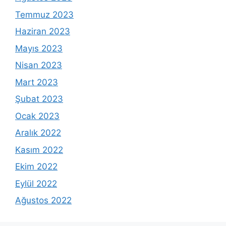
Temmuz 2023
Haziran 2023
Mayıs 2023
Nisan 2023
Mart 2023
Şubat 2023
Ocak 2023
Aralık 2022
Kasım 2022
Ekim 2022
Eylül 2022
Ağustos 2022