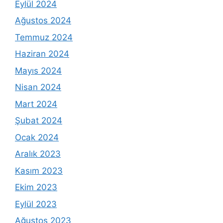
Eylül 2024
Ağustos 2024
Temmuz 2024
Haziran 2024
Mayıs 2024
Nisan 2024
Mart 2024
Şubat 2024
Ocak 2024
Aralık 2023
Kasım 2023
Ekim 2023
Eylül 2023
Ağustos 2023