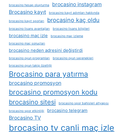
brocasino instagram
brocasino hesap oluşturma
Brocasino kayıt
brocasino kayıt adımları hakkında
brocasino kaç oldu
brocasino kayıt sporları
brocasino lisans avantajları
brocasino lisans bilgileri
brocasino maç izle
brocasino maç izleme
brocasino maç sonuçları
brocasino neden adresini değiştirdi
brocasino oyun programları
brocasino oyun seçenekleri
brocasino oyun takip özelliği
Brocasino para yatırma
brocasino promosyon
brocasino promosyon kodu
brocasino sitesi
brocasino spor bahisleri altyapısı
brocasino telegram
brocasino spor etkinliği
Brocasino TV
brocasino tv canli maç izle