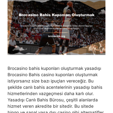
Brocasino bahis kuponları oluşturmak yasadışı
Brocasino Bahis casino kuponları oluşturmak
istiyorsanız size bazı ipuçları vereceğiz. Bu
şekilde canlı bahis acentelerinin yasadışı bahis
hizmetlerinden vazgeçmesi daha karlı olur.
Yasadışı Canlı Bahis Bürosu, çeşitli alanlarda
hizmet veren akredite bir sitedir. Bu sitede
bingo ve sanal yasa dışı casino gibi alternatifler