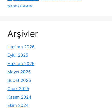
yeni giris brocasino
Arşivler
Haziran 2026
Eylül 2025
Haziran 2025
Mayıs 2025
Şubat 2025
Ocak 2025
Kasım 2024
Ekim 2024