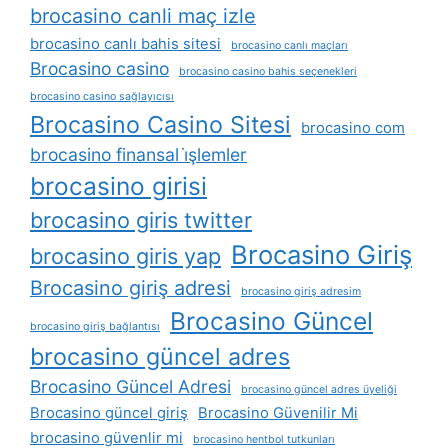
brocasino canli maç izle
brocasino canlı bahis sitesi
brocasino canlı maçları
Brocasino casino
brocasino casino bahis seçenekleri
brocasino casino sağlayıcısı
Brocasino Casino Sitesi
brocasino com
brocasino finansal i̇şlemler
brocasino girisi
brocasino giris twitter
Brocasino Giriş
brocasino giris yap
Brocasino giriş adresi
brocasino giriş adresim
Brocasino Güncel
brocasino giriş bağlantısı
brocasino güncel adres
Brocasino Güncel Adresi
brocasino güncel adres üyeliği
Brocasino güncel giriş
Brocasino Güvenilir Mi
brocasino güvenlir mi
brocasino hentbol tutkunları