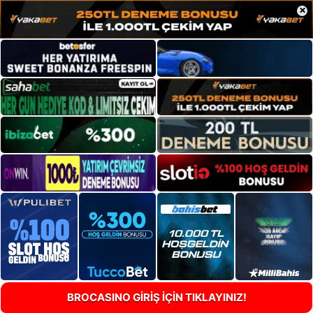
×
BROCASINO GİRİŞ İÇİN TIKLAYINIZ!