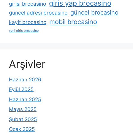
giris yap brocasino
girisi brocasino
güncel brocasino
güncel adresi brocasino
mobil brocasino
kayit brocasino
yeni giris brocasino
Arşivler
Haziran 2026
Eylül 2025
Haziran 2025
Mayıs 2025
Şubat 2025
Ocak 2025