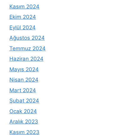
Kasım 2024
Ekim 2024
Eylül 2024
Ağustos 2024
Temmuz 2024
Haziran 2024
Mayıs 2024
Nisan 2024
Mart 2024
Şubat 2024
Ocak 2024
Aralık 2023
Kasım 2023