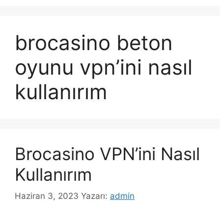
brocasino beton
oyunu vpn’ini nasıl
kullanırım
Brocasino VPN’ini Nasıl
Kullanırım
Haziran 3, 2023
Yazarı:
admin