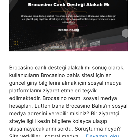
Brocasino canlı desteği alakalı mı sonuç olarak,
kullanıcıların Brocasino bahis sitesi için en
güncel giriş bilgilerini almak için sosyal medya
platformlarını ziyaret etmeleri teşvik
edilmektedir. Brocasino resmi sosyal medya
hesapları. Lütfen bana Brocasino Bahis’in sosyal
medya adresini verebilir misiniz? Bir ziyaretçi
siteyle ilgili kesin bilgilere kolayca ulaşıp
ulaşamayacaklarını sordu. Soruşturma neydi?
Site yetkilileri, sosyal medya …
Devamını oku…