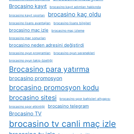
Brocasino kayıt
brocasino kayıt adımları hakkında
brocasino kaç oldu
brocasino kayıt sporları
brocasino lisans avantajları
brocasino lisans bilgileri
brocasino maç izle
brocasino maç izleme
brocasino maç sonuçları
brocasino neden adresini değiştirdi
brocasino oyun programları
brocasino oyun seçenekleri
brocasino oyun takip özelliği
Brocasino para yatırma
brocasino promosyon
brocasino promosyon kodu
brocasino sitesi
brocasino spor bahisleri altyapısı
brocasino telegram
brocasino spor etkinliği
Brocasino TV
brocasino tv canli maç izle