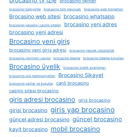
brocasino tv izle
brocasino twitter
brocasino türkiye'de
brocasino türk mevzuatı
brocasino web hizmetleri
Brocasino web sitesi
brocasino whatsapp
brocasino yeni adres
brocasino yasadışı casino siteleri
brocasino yeni adresi
Brocasino yeni giriş
brocasino yeni giriş adresi
brocasino yüksek çözünürlük
brocasino çevrimiçi casino
brocasino ödeme
brocasino ödeme koşulları
Brocasino üyelik
brocasino üyelik avantajları
Brocasino Şikayet
brocasino üye memnuniyetleri
canli brocasino
brocasino şartlar ve koşullar
casino sitesi brocasino
giris adresi brocasino
giris brocasino
giris yap brocasino
girisi brocasino
güncel brocasino
güncel adresi brocasino
mobil brocasino
kayit brocasino