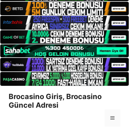
İçeriğe
Brocasino Giriş, Brocasino
atla
Güncel Adresi
Menü