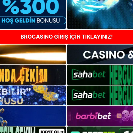
BROCASINO GİRİŞ İÇİN TIKLAYINIZ!