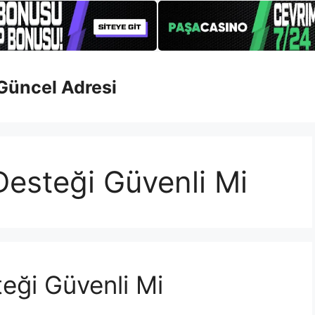
 Güncel Adresi
Desteği Güvenli Mi
eği Güvenli Mi