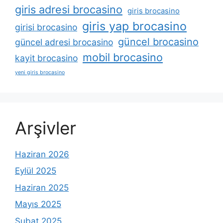
giris adresi brocasino
giris brocasino
giris yap brocasino
girisi brocasino
güncel brocasino
güncel adresi brocasino
mobil brocasino
kayit brocasino
yeni giris brocasino
Arşivler
Haziran 2026
Eylül 2025
Haziran 2025
Mayıs 2025
Şubat 2025