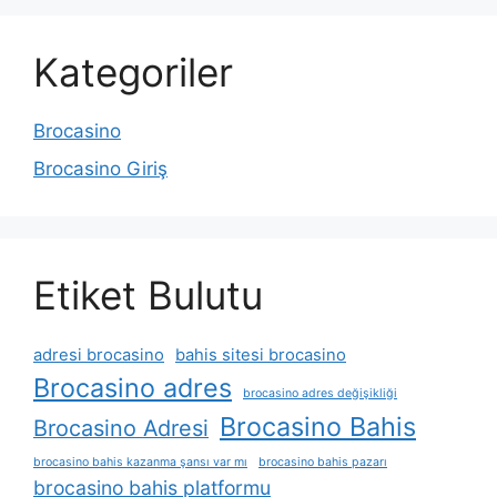
Kategoriler
Brocasino
Brocasino Giriş
Etiket Bulutu
adresi brocasino
bahis sitesi brocasino
Brocasino adres
brocasino adres değişikliği
Brocasino Bahis
Brocasino Adresi
brocasino bahis kazanma şansı var mı
brocasino bahis pazarı
brocasino bahis platformu