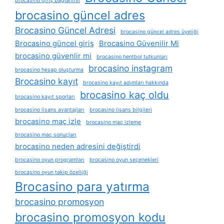
brocasino giriş bağlantısı
brocasino güncel adres
Brocasino Güncel Adresi
brocasino güncel adres üyeliği
Brocasino güncel giriş
Brocasino Güvenilir Mi
brocasino güvenlir mi
brocasino hentbol tutkunları
brocasino instagram
brocasino hesap oluşturma
Brocasino kayıt
brocasino kayıt adımları hakkında
brocasino kaç oldu
brocasino kayıt sporları
brocasino lisans avantajları
brocasino lisans bilgileri
brocasino maç izle
brocasino maç izleme
brocasino maç sonuçları
brocasino neden adresini değiştirdi
brocasino oyun programları
brocasino oyun seçenekleri
brocasino oyun takip özelliği
Brocasino para yatırma
brocasino promosyon
brocasino promosyon kodu