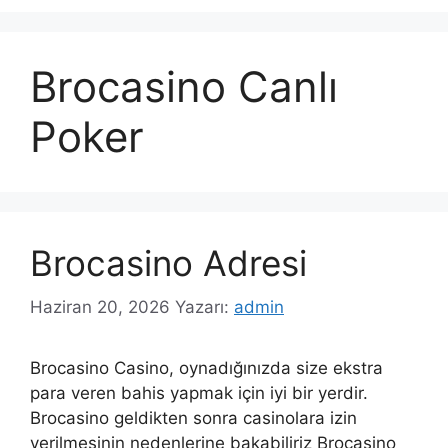
Brocasino Canlı
Poker
Brocasino Adresi
Haziran 20, 2026
Yazarı:
admin
Brocasino Casino, oynadığınızda size ekstra
para veren bahis yapmak için iyi bir yerdir.
Brocasino geldikten sonra casinolara izin
verilmesinin nedenlerine bakabiliriz Brocasino