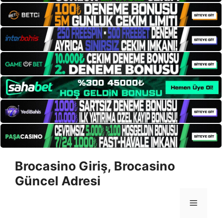
İçeriğe
Brocasino Giriş, Brocasino
atla
Güncel Adresi
Menü