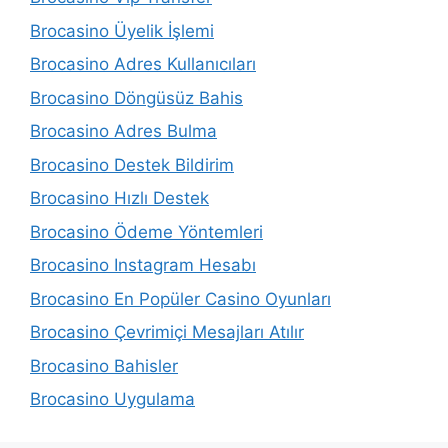
Brocasino Üyelik İşlemi
Brocasino Adres Kullanıcıları
Brocasino Döngüsüz Bahis
Brocasino Adres Bulma
Brocasino Destek Bildirim
Brocasino Hızlı Destek
Brocasino Ödeme Yöntemleri
Brocasino Instagram Hesabı
Brocasino En Popüler Casino Oyunları
Brocasino Çevrimiçi Mesajları Atılır
Brocasino Bahisler
Brocasino Uygulama