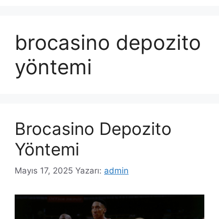
brocasino depozito
yöntemi
Brocasino Depozito
Yöntemi
Mayıs 17, 2025
Yazarı:
admin