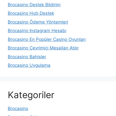
Brocasino Destek Bildirim
Brocasino Hızlı Destek
Brocasino Ödeme Yöntemleri
Brocasino Instagram Hesabı
Brocasino En Popüler Casino Oyunları
Brocasino Çevrimiçi Mesajları Atılır
Brocasino Bahisler
Brocasino Uygulama
Kategoriler
Brocasino