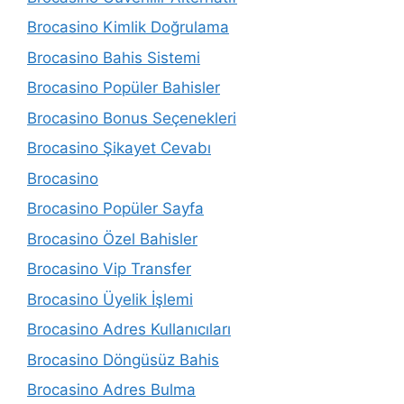
Brocasino Kimlik Doğrulama
Brocasino Bahis Sistemi
Brocasino Popüler Bahisler
Brocasino Bonus Seçenekleri
Brocasino Şikayet Cevabı
Brocasino
Brocasino Popüler Sayfa
Brocasino Özel Bahisler
Brocasino Vip Transfer
Brocasino Üyelik İşlemi
Brocasino Adres Kullanıcıları
Brocasino Döngüsüz Bahis
Brocasino Adres Bulma