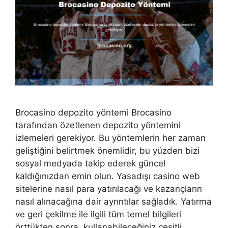
Brocasino depozito yöntemi Brocasino
tarafından özetlenen depozito yöntemini
izlemeleri gerekiyor. Bu yöntemlerin her zaman
geliştiğini belirtmek önemlidir, bu yüzden bizi
sosyal medyada takip ederek güncel
kaldığınızdan emin olun. Yasadışı casino web
sitelerine nasıl para yatırılacağı ve kazançların
nasıl alınacağına dair ayrıntılar sağladık. Yatırma
ve geri çekilme ile ilgili tüm temel bilgileri
örttükten sonra, kullanabileceğiniz çeşitli …