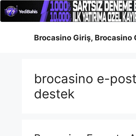
İçeriğe
atla
Brocasino Giriş, Brocasino
brocasino e-post
destek