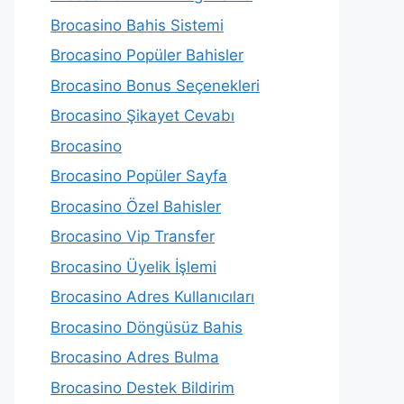
Brocasino Bahis Sistemi
Brocasino Popüler Bahisler
Brocasino Bonus Seçenekleri
Brocasino Şikayet Cevabı
Brocasino
Brocasino Popüler Sayfa
Brocasino Özel Bahisler
Brocasino Vip Transfer
Brocasino Üyelik İşlemi
Brocasino Adres Kullanıcıları
Brocasino Döngüsüz Bahis
Brocasino Adres Bulma
Brocasino Destek Bildirim