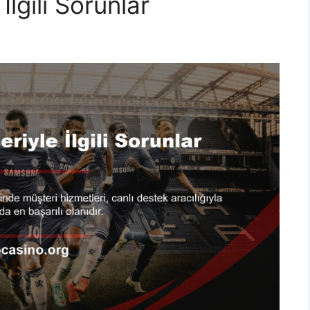
İlgili Sorunlar