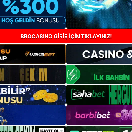
BROCASINO GİRİŞ İÇİN TIKLAYINIZ!