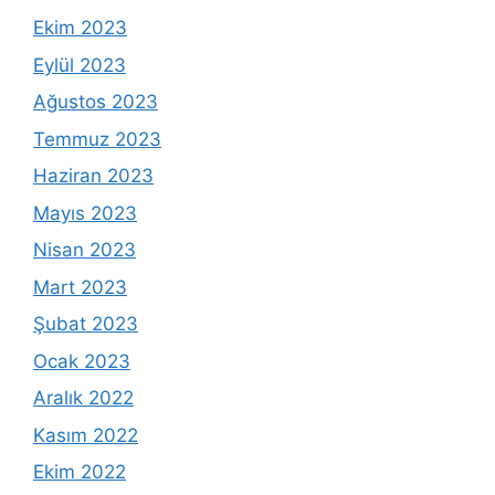
Ekim 2023
Eylül 2023
Ağustos 2023
Temmuz 2023
Haziran 2023
Mayıs 2023
Nisan 2023
Mart 2023
Şubat 2023
Ocak 2023
Aralık 2022
Kasım 2022
Ekim 2022