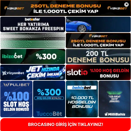
×
BROCASINO GİRİŞ İÇİN TIKLAYINIZ!