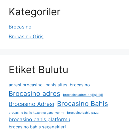
Kategoriler
Brocasino
Brocasino Giriş
Etiket Bulutu
adresi brocasino
bahis sitesi brocasino
Brocasino adres
brocasino adres değişikliği
Brocasino Bahis
Brocasino Adresi
brocasino bahis kazanma şansı var mı
brocasino bahis pazarı
brocasino bahis platformu
brocasino bahis seçenekleri