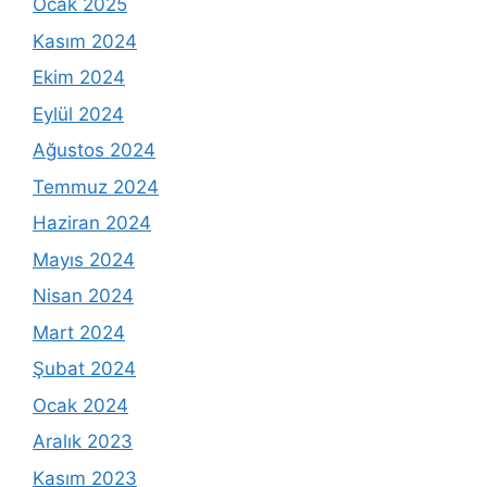
Ocak 2025
Kasım 2024
Ekim 2024
Eylül 2024
Ağustos 2024
Temmuz 2024
Haziran 2024
Mayıs 2024
Nisan 2024
Mart 2024
Şubat 2024
Ocak 2024
Aralık 2023
Kasım 2023