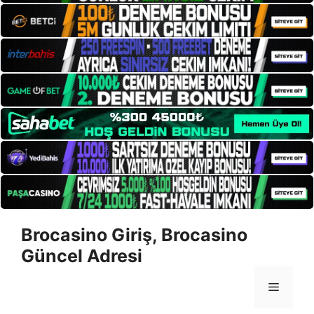
İçeriğe
Brocasino Giriş, Brocasino
atla
Güncel Adresi
Menü