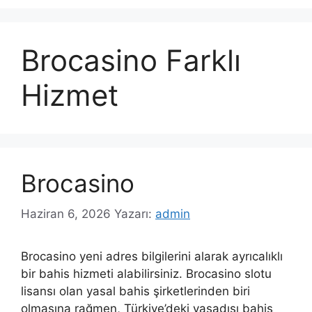
Brocasino Farklı
Hizmet
Brocasino
Haziran 6, 2026
Yazarı:
admin
Brocasino yeni adres bilgilerini alarak ayrıcalıklı
bir bahis hizmeti alabilirsiniz. Brocasino slotu
lisansı olan yasal bahis şirketlerinden biri
olmasına rağmen, Türkiye’deki yasadışı bahis