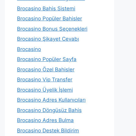
Brocasino Bahis Sistemi
Brocasino Popüler Bahisler
Brocasino Bonus Seçenekleri
Brocasino Şikayet Cevabı
Brocasino
Brocasino Popüler Sayfa
Brocasino Özel Bahisler
Brocasino Vip Transfer
Brocasino Üyelik İşlemi
Brocasino Adres Kullanıcıları
Brocasino Döngüsüz Bahis
Brocasino Adres Bulma
Brocasino Destek Bildirim