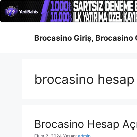
İçeriğe
atla
Brocasino Giriş, Brocasino
brocasino hesap 
Brocasino Hesap Aç
Ekim 2, 2024
Yazarı:
admin