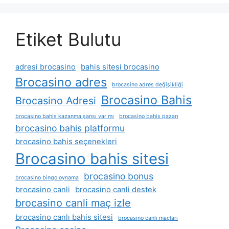
Etiket Bulutu
adresi brocasino
bahis sitesi brocasino
Brocasino adres
brocasino adres değişikliği
Brocasino Bahis
Brocasino Adresi
brocasino bahis kazanma şansı var mı
brocasino bahis pazarı
brocasino bahis platformu
brocasino bahis seçenekleri
Brocasino bahis sitesi
brocasino bonus
brocasino bingo oynama
brocasino canli
brocasino canli destek
brocasino canli maç izle
brocasino canlı bahis sitesi
brocasino canlı maçları