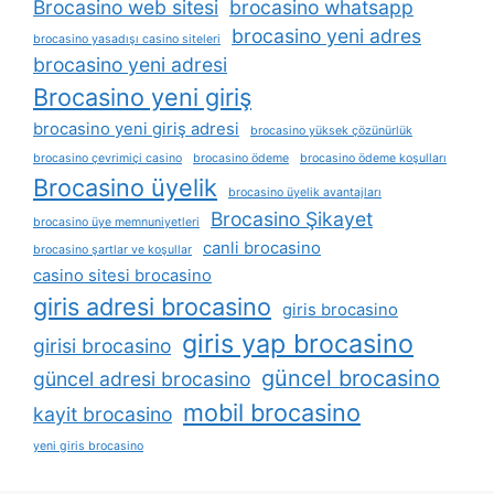
Brocasino web sitesi
brocasino whatsapp
brocasino yeni adres
brocasino yasadışı casino siteleri
brocasino yeni adresi
Brocasino yeni giriş
brocasino yeni giriş adresi
brocasino yüksek çözünürlük
brocasino çevrimiçi casino
brocasino ödeme
brocasino ödeme koşulları
Brocasino üyelik
brocasino üyelik avantajları
Brocasino Şikayet
brocasino üye memnuniyetleri
canli brocasino
brocasino şartlar ve koşullar
casino sitesi brocasino
giris adresi brocasino
giris brocasino
giris yap brocasino
girisi brocasino
güncel brocasino
güncel adresi brocasino
mobil brocasino
kayit brocasino
yeni giris brocasino