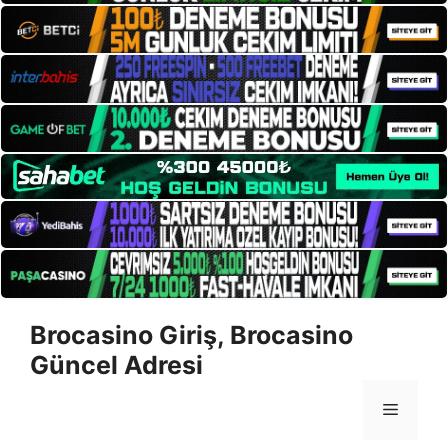
İçeriğe
Brocasino Giriş, Brocasino
atla
Güncel Adresi
Menü