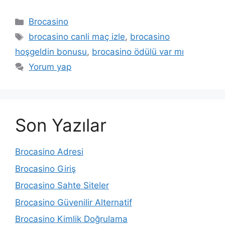
Kategoriler
Brocasino
Etiketler
brocasino canli maç izle
,
brocasino
hoşgeldin bonusu
,
brocasino ödülü var mı
Yorum yap
Son Yazılar
Brocasino Adresi
Brocasino Giriş
Brocasino Sahte Siteler
Brocasino Güvenilir Alternatif
Brocasino Kimlik Doğrulama