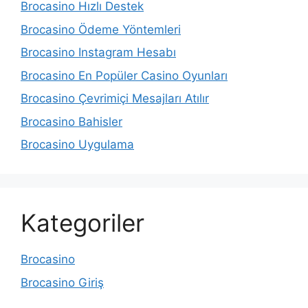
Brocasino Hızlı Destek
Brocasino Ödeme Yöntemleri
Brocasino Instagram Hesabı
Brocasino En Popüler Casino Oyunları
Brocasino Çevrimiçi Mesajları Atılır
Brocasino Bahisler
Brocasino Uygulama
Kategoriler
Brocasino
Brocasino Giriş