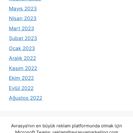
Mayıs 2023
Nisan 2023
Mart 2023
Şubat 2023
Ocak 2023
Aralık 2022
Kasım 2022
Ekim 2022
Eylül 2022
Ağustos 2022
Avrasya'nın en büyük reklam platformunda olmak için
Microsoft Teams:
reklam@avrasyamarketing.com