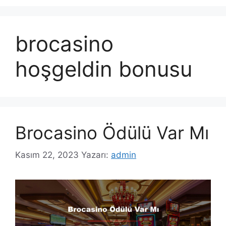
brocasino
hoşgeldin bonusu
Brocasino Ödülü Var Mı
Kasım 22, 2023
Yazarı:
admin