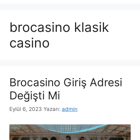
brocasino klasik
casino
Brocasino Giriş Adresi
Değişti Mi
Eylül 6, 2023
Yazarı:
admin