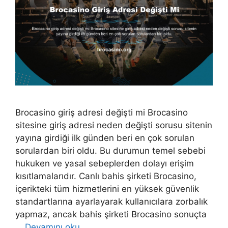
Brocasino giriş adresi değişti mi Brocasino
sitesine giriş adresi neden değişti sorusu sitenin
yayına girdiği ilk günden beri en çok sorulan
sorulardan biri oldu. Bu durumun temel sebebi
hukuken ve yasal sebeplerden dolayı erişim
kısıtlamalarıdır. Canlı bahis şirketi Brocasino,
içerikteki tüm hizmetlerini en yüksek güvenlik
standartlarına ayarlayarak kullanıcılara zorbalık
yapmaz, ancak bahis şirketi Brocasino sonuçta
…
Devamını oku…