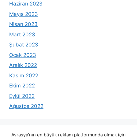
Haziran 2023
Mayıs 2023
Nisan 2023
Mart 2023
Şubat 2023
Ocak 2023
Aralık 2022
Kasım 2022
Ekim 2022
Eylül 2022
Ağustos 2022
Avrasya'nın en büyük reklam platformunda olmak için