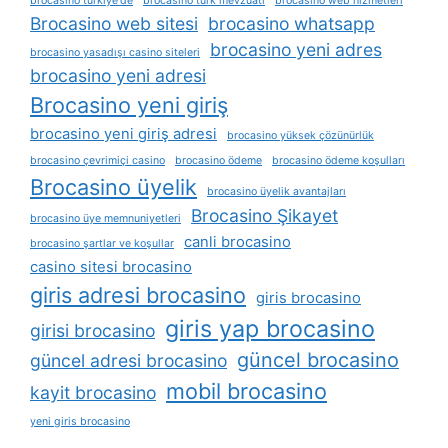
brocasino türkiye'de
brocasino türk mevzuatı
brocasino web hizmetleri
Brocasino web sitesi
brocasino whatsapp
brocasino yeni adres
brocasino yasadışı casino siteleri
brocasino yeni adresi
Brocasino yeni giriş
brocasino yeni giriş adresi
brocasino yüksek çözünürlük
brocasino çevrimiçi casino
brocasino ödeme
brocasino ödeme koşulları
Brocasino üyelik
brocasino üyelik avantajları
Brocasino Şikayet
brocasino üye memnuniyetleri
canli brocasino
brocasino şartlar ve koşullar
casino sitesi brocasino
giris adresi brocasino
giris brocasino
giris yap brocasino
girisi brocasino
güncel brocasino
güncel adresi brocasino
mobil brocasino
kayit brocasino
yeni giris brocasino