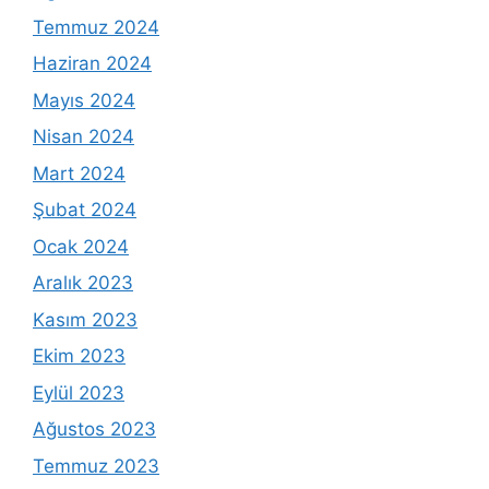
Temmuz 2024
Haziran 2024
Mayıs 2024
Nisan 2024
Mart 2024
Şubat 2024
Ocak 2024
Aralık 2023
Kasım 2023
Ekim 2023
Eylül 2023
Ağustos 2023
Temmuz 2023