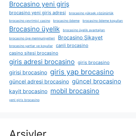
Brocasino yeni giriş
brocasino yeni giriş adresi
brocasino yüksek çözünürlük
brocasino çevrimiçi casino
brocasino ödeme
brocasino ödeme koşulları
Brocasino üyelik
brocasino üyelik avantajları
Brocasino Şikayet
brocasino üye memnuniyetleri
canli brocasino
brocasino şartlar ve koşullar
casino sitesi brocasino
giris adresi brocasino
giris brocasino
giris yap brocasino
girisi brocasino
güncel brocasino
güncel adresi brocasino
mobil brocasino
kayit brocasino
yeni giris brocasino
Arşivler