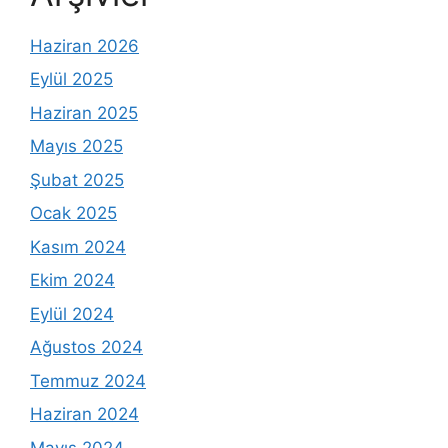
Haziran 2026
Eylül 2025
Haziran 2025
Mayıs 2025
Şubat 2025
Ocak 2025
Kasım 2024
Ekim 2024
Eylül 2024
Ağustos 2024
Temmuz 2024
Haziran 2024
Mayıs 2024