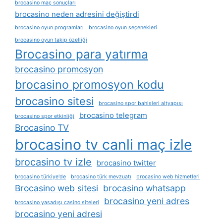
brocasino maç sonuçları
brocasino neden adresini değiştirdi
brocasino oyun programları
brocasino oyun seçenekleri
brocasino oyun takip özelliği
Brocasino para yatırma
brocasino promosyon
brocasino promosyon kodu
brocasino sitesi
brocasino spor bahisleri altyapısı
brocasino telegram
brocasino spor etkinliği
Brocasino TV
brocasino tv canli maç izle
brocasino tv izle
brocasino twitter
brocasino türkiye'de
brocasino türk mevzuatı
brocasino web hizmetleri
Brocasino web sitesi
brocasino whatsapp
brocasino yeni adres
brocasino yasadışı casino siteleri
brocasino yeni adresi