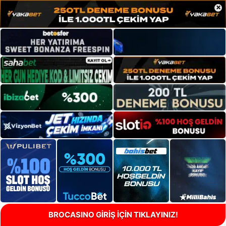
×
BROCASINO GİRİŞ İÇİN TIKLAYINIZ!