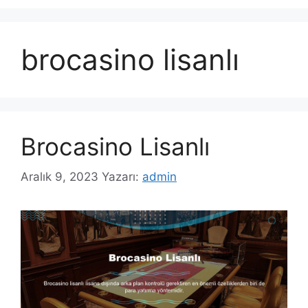
brocasino lisanlı
Brocasino Lisanlı
Aralık 9, 2023
Yazarı:
admin