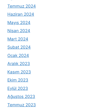
Temmuz 2024
Haziran 2024
Mayıs 2024
Nisan 2024
Mart 2024
Şubat 2024
Ocak 2024
Aralık 2023
Kasım 2023
Ekim 2023
Eylül 2023
Ağustos 2023
Temmuz 2023