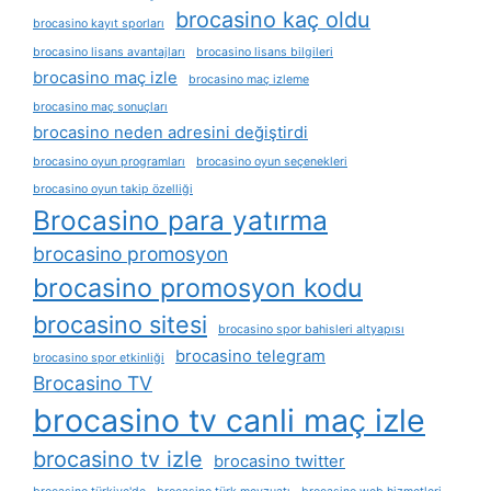
brocasino kaç oldu
brocasino kayıt sporları
brocasino lisans avantajları
brocasino lisans bilgileri
brocasino maç izle
brocasino maç izleme
brocasino maç sonuçları
brocasino neden adresini değiştirdi
brocasino oyun programları
brocasino oyun seçenekleri
brocasino oyun takip özelliği
Brocasino para yatırma
brocasino promosyon
brocasino promosyon kodu
brocasino sitesi
brocasino spor bahisleri altyapısı
brocasino telegram
brocasino spor etkinliği
Brocasino TV
brocasino tv canli maç izle
brocasino tv izle
brocasino twitter