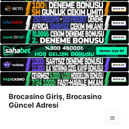
İçeriğe
Brocasino Giriş, Brocasino
atla
Güncel Adresi
Menü