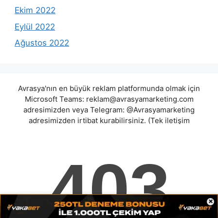
Ekim 2022
Eylül 2022
Ağustos 2022
Avrasya'nın en büyük reklam platformunda olmak için
Microsoft Teams:
reklam@avrasyamarketing.com
adresimizden veya Telegram: @Avrasyamarketing
adresimizden irtibat kurabilirsiniz. (Tek iletişim
adreslerimiz teams / telegram ve mail adresimizdir.
Harici hiçbir iletişim adresimiz bulunmamaktadır.
Lütfen itibar etmeyiniz.) Türkiye yasalarına göre 7258
sayılı kanun uyarınca yasa dışı bahis oynamanın
cezaları mevcuttur. Şu an bulunduğunuz site hiç bir
şekilde illegal bahis oyunları oynatmıyor ve oynamaya
aracı olmuyordur.
betcombet
|
odeonbet
|
huhubet
|
×
betbino
|
epikbahise
|
betoffice
|
tiflisbet
|
ankabahis