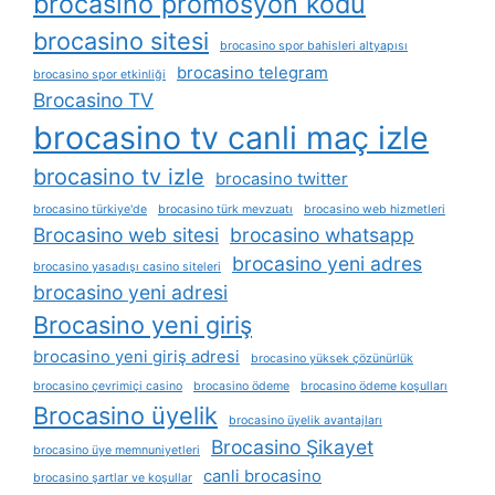
brocasino promosyon kodu
brocasino sitesi
brocasino spor bahisleri altyapısı
brocasino telegram
brocasino spor etkinliği
Brocasino TV
brocasino tv canli maç izle
brocasino tv izle
brocasino twitter
brocasino türkiye'de
brocasino türk mevzuatı
brocasino web hizmetleri
Brocasino web sitesi
brocasino whatsapp
brocasino yeni adres
brocasino yasadışı casino siteleri
brocasino yeni adresi
Brocasino yeni giriş
brocasino yeni giriş adresi
brocasino yüksek çözünürlük
brocasino çevrimiçi casino
brocasino ödeme
brocasino ödeme koşulları
Brocasino üyelik
brocasino üyelik avantajları
Brocasino Şikayet
brocasino üye memnuniyetleri
canli brocasino
brocasino şartlar ve koşullar