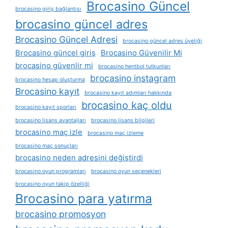
Brocasino Güncel
brocasino giriş bağlantısı
brocasino güncel adres
Brocasino Güncel Adresi
brocasino güncel adres üyeliği
Brocasino güncel giriş
Brocasino Güvenilir Mi
brocasino güvenlir mi
brocasino hentbol tutkunları
brocasino instagram
brocasino hesap oluşturma
Brocasino kayıt
brocasino kayıt adımları hakkında
brocasino kaç oldu
brocasino kayıt sporları
brocasino lisans avantajları
brocasino lisans bilgileri
brocasino maç izle
brocasino maç izleme
brocasino maç sonuçları
brocasino neden adresini değiştirdi
brocasino oyun programları
brocasino oyun seçenekleri
brocasino oyun takip özelliği
Brocasino para yatırma
brocasino promosyon