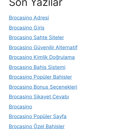
Son Yazılar
Brocasino Adresi
Brocasino Giriş
Brocasino Sahte Siteler
Brocasino Güvenilir Alternatif
Brocasino Kimlik Doğrulama
Brocasino Bahis Sistemi
Brocasino Popüler Bahisler
Brocasino Bonus Seçenekleri
Brocasino Şikayet Cevabı
Brocasino
Brocasino Popüler Sayfa
Brocasino Özel Bahisler