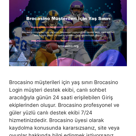
Brocasino müşterileri için yaş sınırı Brocasino
Login müşteri destek ekibi, canlı sohbet
aracılığıyla günün 24 saati erişilebilen Giriş
ekiplerinden oluşur. Brocasino profesyonel ve
güler yüzlü canlı destek ekibi 7/24
hizmetinizdedir. Brocasino üyesi olarak
kaydolma konusunda kararsızsanız, site veya
oyunlar hakkında bilgi edinmek istiyorsanız,