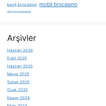
mobil brocasino
kayit brocasino
yeni giris brocasino
Arşivler
Haziran 2026
Eylül 2025
Haziran 2025
Mayıs 2025
Şubat 2025
Ocak 2025
Kasım 2024
Ekim 2024