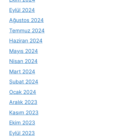
Eylül 2024
Ağustos 2024
Temmuz 2024
Haziran 2024
Mayıs 2024
Nisan 2024
Mart 2024
Şubat 2024
Ocak 2024
Aralık 2023
Kasım 2023
Ekim 2023
Eylül 2023