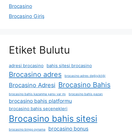
Brocasino
Brocasino Giriş
Etiket Bulutu
adresi brocasino
bahis sitesi brocasino
Brocasino adres
brocasino adres değişikliği
Brocasino Bahis
Brocasino Adresi
brocasino bahis kazanma şansı var mı
brocasino bahis pazarı
brocasino bahis platformu
brocasino bahis seçenekleri
Brocasino bahis sitesi
brocasino bonus
brocasino bingo oynama