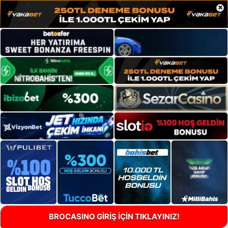
×
BROCASINO GİRİŞ İÇİN TIKLAYINIZ!