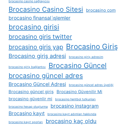
brocasino casino sağlayıcısı
Brocasino Casino Sitesi
brocasino com
brocasino finansal i̇şlemler
brocasino girisi
brocasino giris twitter
Brocasino Giriş
brocasino giris yap
Brocasino giriş adresi
brocasino giriş adresim
Brocasino Güncel
brocasino giriş bağlantısı
brocasino güncel adres
Brocasino Güncel Adresi
brocasino güncel adres üyeliği
Brocasino güncel giriş
Brocasino Güvenilir Mi
brocasino güvenlir mi
brocasino hentbol tutkunları
brocasino instagram
brocasino hesap oluşturma
Brocasino kayıt
brocasino kayıt adımları hakkında
brocasino kaç oldu
brocasino kayıt sporları