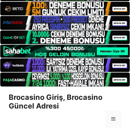
İçeriğe
Brocasino Giriş, Brocasino
atla
Güncel Adresi
Menü