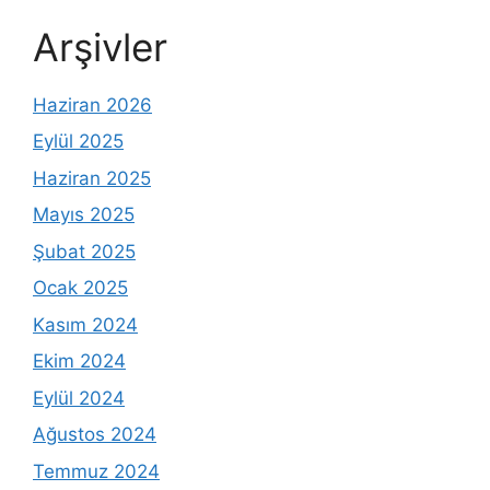
Arşivler
Haziran 2026
Eylül 2025
Haziran 2025
Mayıs 2025
Şubat 2025
Ocak 2025
Kasım 2024
Ekim 2024
Eylül 2024
Ağustos 2024
Temmuz 2024