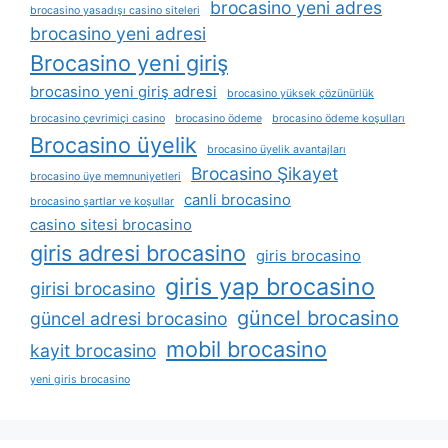
brocasino yeni adres
brocasino yasadışı casino siteleri
brocasino yeni adresi
Brocasino yeni giriş
brocasino yeni giriş adresi
brocasino yüksek çözünürlük
brocasino çevrimiçi casino
brocasino ödeme
brocasino ödeme koşulları
Brocasino üyelik
brocasino üyelik avantajları
Brocasino Şikayet
brocasino üye memnuniyetleri
canli brocasino
brocasino şartlar ve koşullar
casino sitesi brocasino
giris adresi brocasino
giris brocasino
giris yap brocasino
girisi brocasino
güncel brocasino
güncel adresi brocasino
mobil brocasino
kayit brocasino
yeni giris brocasino