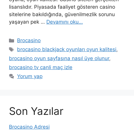
lisanslıdır. Piyasada faaliyet gösteren casino
sitelerine bakıldığında, güvenilmezlik sorunu
yaşayan pek …
Devamını oku…
Kategoriler
Brocasino
Etiketler
brocasino blackjack oyunları oyun kalitesi
,
brocasino oyun sayfasına nasıl üye olunur
,
brocasino tv canli maç izle
Yorum yap
Son Yazılar
Brocasino Adresi