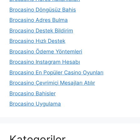
Brocasino Döngüsüz Bahis
Brocasino Adres Bulma
Brocasino Destek Bildirim
Brocasino Hızlı Destek
Brocasino Ödeme Yöntemleri
Brocasino Instagram Hesabı
Brocasino En Popüler Casino Oyunları
Brocasino Çevrimiçi Mesajları Atılır
Brocasino Bahisler
Brocasino Uygulama
Kategoriler