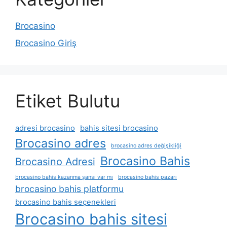
Brocasino
Brocasino Giriş
Etiket Bulutu
adresi brocasino
bahis sitesi brocasino
Brocasino adres
brocasino adres değişikliği
Brocasino Bahis
Brocasino Adresi
brocasino bahis kazanma şansı var mı
brocasino bahis pazarı
brocasino bahis platformu
brocasino bahis seçenekleri
Brocasino bahis sitesi