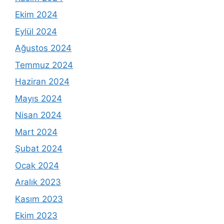
Ekim 2024
Eylül 2024
Ağustos 2024
Temmuz 2024
Haziran 2024
Mayıs 2024
Nisan 2024
Mart 2024
Şubat 2024
Ocak 2024
Aralık 2023
Kasım 2023
Ekim 2023