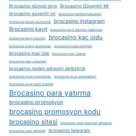
Brocasino güncel giriş
Brocasino Güvenilir Mi
brocasino güvenlir mi
brocasino hentbol tutkunları
brocasino instagram
brocasino hesap oluşturma
Brocasino kayıt
brocasino kayıt adımları hakkında
brocasino kaç oldu
brocasino kayıt sporları
brocasino lisans avantajları
brocasino lisans bilgileri
brocasino maç izle
brocasino maç izleme
brocasino maç sonuçları
brocasino neden adresini değiştirdi
brocasino oyun programları
brocasino oyun seçenekleri
brocasino oyun takip özelliği
Brocasino para yatırma
brocasino promosyon
brocasino promosyon kodu
brocasino sitesi
brocasino spor bahisleri altyapısı
brocasino telegram
brocasino spor etkinliği