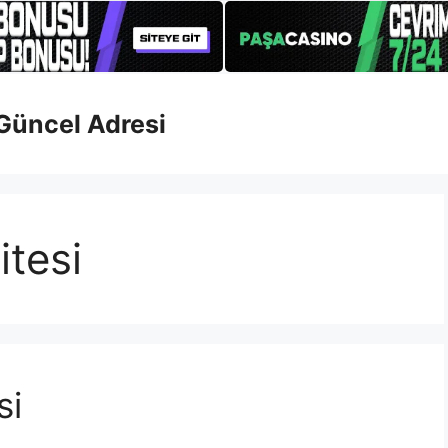
 Güncel Adresi
itesi
si